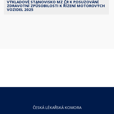
VÝKLADOVÉ STANOVISKO MZ ČR K POSUZOVÁNÍ
ZDRAVOTNÍ ZPŮSOBILOSTI K ŘÍZENÍ MOTOROVÝCH
VOZIDEL 2025
ČESKÁ LÉKAŘSKÁ KOMORA