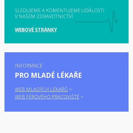
SLEDUJEME A KOMENTUJEME UDÁLOSTI
V NAŠEM ZDRAVOTNICTVÍ
WEBOVÉ STRÁNKY
INFORMACE
PRO MLADÉ LÉKAŘE
WEB MLADÝCH LÉKAŘŮ
WEB FÉROVÉHO PRACOVIŠTĚ