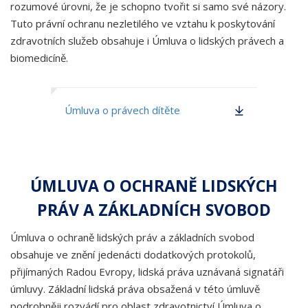
rozumové úrovni, že je schopno tvořit si samo své názory.
Tuto právní ochranu nezletilého ve vztahu k poskytování
zdravotních služeb obsahuje i Úmluva o lidských právech a
biomedicíně.
Úmluva o právech dítěte
ÚMLUVA O OCHRANĚ LIDSKÝCH
PRÁV A ZÁKLADNÍCH SVOBOD
Úmluva o ochraně lidských práv a základních svobod
obsahuje ve znění jedenácti dodatkových protokolů,
přijímaných Radou Evropy, lidská práva uznávaná signatáři
úmluvy. Základní lidská práva obsažená v této úmluvě
podrobněji rozvádí pro oblast zdravotnictví Úmluva o