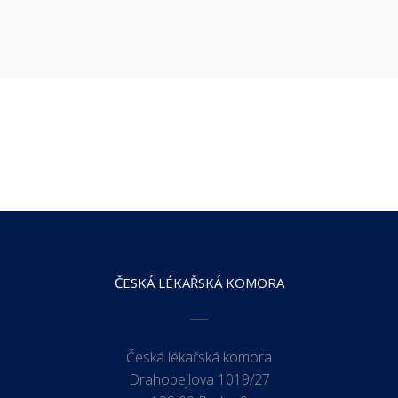
ČESKÁ LÉKAŘSKÁ KOMORA
Česká lékařská komora
Drahobejlova 1019/27