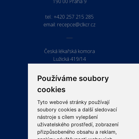
190 00 Praha 9
tel.:
+420 257 215 285
email:
recepce@clkcr.cz
Česká lékařská komora
Lužická 419/14
779 00 Olomouc
Používáme soubory
cookies
Tyto webové stránky používají
ODKAZY
soubory cookies a další sledovací
PRO LÉKAŘE
nástroje s cílem vylepšení
uživatelského prostředí, zobrazení
PRO VEŘEJNOST
přizpůsobeného obsahu a reklam,
VZDĚLÁVÁNÍ