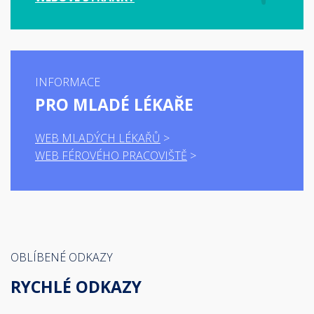
INFORMACE
PRO MLADÉ LÉKAŘE
WEB MLADÝCH LÉKAŘŮ
WEB FÉROVÉHO PRACOVIŠTĚ
OBLÍBENÉ ODKAZY
RYCHLÉ ODKAZY