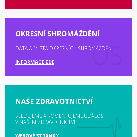
OKRESNÍ SHROMÁŽDĚNÍ
DATA A MÍSTA OKRESNÍCH SHROMÁŽDĚNÍ
INFORMACE ZDE
NAŠE ZDRAVOTNICTVÍ
SLEDUJEME A KOMENTUJEME UDÁLOSTI
V NAŠEM ZDRAVOTNICTVÍ
WEBOVÉ STRÁNKY