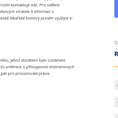
prosím kontaktuje nás. Pro sdělení
ebových stránek či informací o
ské lékařské komory prosím využijte e-
O
odnětu, jehož obsahem bylo oznámení
 b) směrnice o přístupnosti internetových
orgán pro prosazování práva: