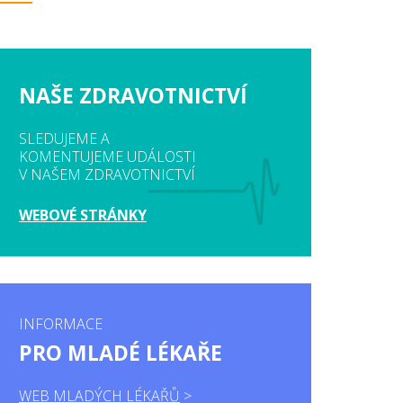
NAŠE ZDRAVOTNICTVÍ
SLEDUJEME A
KOMENTUJEME UDÁLOSTI
V NAŠEM ZDRAVOTNICTVÍ
WEBOVÉ STRÁNKY
INFORMACE
PRO MLADÉ LÉKAŘE
WEB MLADÝCH LÉKAŘŮ