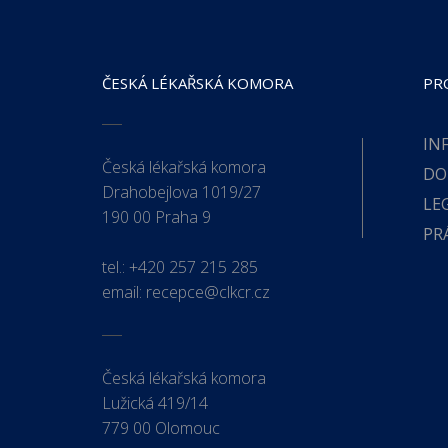
ČESKÁ LÉKAŘSKÁ KOMORA
PR
IN
Česká lékařská komora
DO
Drahobejlova 1019/27
LE
190 00 Praha 9
PR
tel.:
+420 257 215 285
email:
recepce@clkcr.cz
Česká lékařská komora
Lužická 419/14
779 00 Olomouc