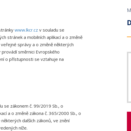
OKRESNÍ SHROMÁŽDĚNÍ
PROFESNÍ BEZÚHONNOST
NAPIŠTE NÁM!
LICENČNÍ KOM
ZAHRANIČNÍ O
M
DELEGÁTI SJEZDU
KNIHOVNA ZDRAVOTNICKÉ LEGISLATIVY
INZERCE
VĚDECKÁ RAD
TISKOVÉ ODDĚ
D
PRŮKAZ ČLENA ČLK
REGISTR ČLEN
stránky
www.lkcr.cz
v souladu se
FORMULÁŘE
ch stránek a mobilních aplikací a o změně
PROFESNÍ BE
 veřejné správy a o změně některých
ČLENSKÉ PŘÍSPĚVKY
ČASOPIS TEM
rý provádí směrnici Evropského
ČASOPIS A WEBOVÉ STRÁNKY ČLK
KANCELÁŘE
í o přístupnosti se vztahuje na
INZERCE
INZERCE
u se zákonem č. 99/2019 Sb., o
ikací a o změně zákona č. 365/2000 Sb., o
některých dalších zákonů, ve znění
vedených níže.