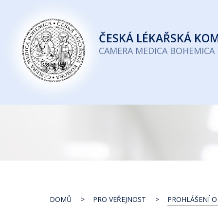
Česká
lékařská
ČESKÁ
LÉKAŘSKÁ KO
komora
CAMERA MEDICA BOHEMICA
DOMŮ
PRO VEŘEJNOST
PROHLÁŠENÍ O