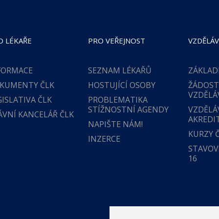
O LÉKAŘE
PRO VEŘEJNOST
VZDĚLÁV
FORMACE
SEZNAM LÉKAŘŮ
ZÁKLAD
KUMENTY ČLK
HOSTUJÍCÍ OSOBY
ŽÁDOST
VZDĚLÁ
GISLATIVA ČLK
PROBLEMATIKA
STÍŽNOSTNÍ AGENDY
VZDĚLÁ
ÁVNÍ KANCELÁŘ ČLK
AKREDI
NAPIŠTE NÁM!
KURZY 
INZERCE
STAVOVS
16