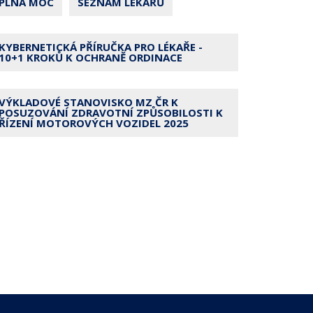
PLNÁ MOC
SEZNAM LÉKAŘŮ
KYBERNETICKÁ PŘÍRUČKA PRO LÉKAŘE -
10+1 KROKŮ K OCHRANĚ ORDINACE
VÝKLADOVÉ STANOVISKO MZ ČR K
POSUZOVÁNÍ ZDRAVOTNÍ ZPŮSOBILOSTI K
ŘÍZENÍ MOTOROVÝCH VOZIDEL 2025