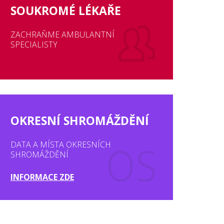
SOUKROMÉ LÉKAŘE
ZACHRAŇME AMBULANTNÍ
SPECIALISTY
OKRESNÍ SHROMÁŽDĚNÍ
DATA A MÍSTA OKRESNÍCH
SHROMÁŽDĚNÍ
INFORMACE ZDE