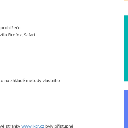
prohlížeče:
la Firefox, Safari
to na základě metody vlastního
ové stránky
www.lkcr.cz
byly přístupné