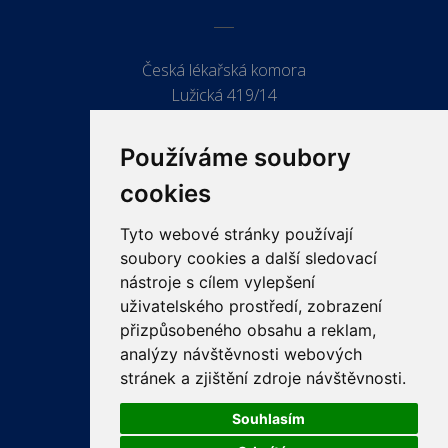
Česká lékařská komora
Lužická 419/14
779 00 Olomouc
Používáme soubory
cookies
Tyto webové stránky používají
ODKAZY
soubory cookies a další sledovací
PRO LÉKAŘE
nástroje s cílem vylepšení
uživatelského prostředí, zobrazení
PRO VEŘEJNOST
přizpůsobeného obsahu a reklam,
VZDĚLÁVÁNÍ
analýzy návštěvnosti webových
stránek a zjištění zdroje návštěvnosti.
Souhlasím