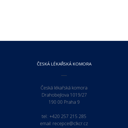
ČESKÁ LÉKAŘSKÁ KOMORA
Česká lékařská komora
Drahobejlova 1019/27
190 00 Praha 9
tel.:
+420 257 215 285
email:
recepce@clkcr.cz