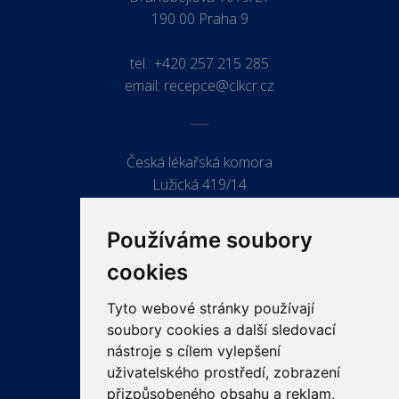
190 00 Praha 9
tel.:
+420 257 215 285
email:
recepce@clkcr.cz
Česká lékařská komora
Lužická 419/14
779 00 Olomouc
Používáme soubory
cookies
Tyto webové stránky používají
ODKAZY
soubory cookies a další sledovací
PRO LÉKAŘE
nástroje s cílem vylepšení
uživatelského prostředí, zobrazení
PRO VEŘEJNOST
přizpůsobeného obsahu a reklam,