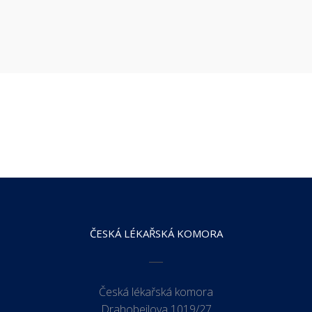
ČESKÁ LÉKAŘSKÁ KOMORA
Česká lékařská komora
Drahobejlova 1019/27