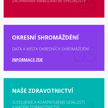
ZACHRAŇME AMBULANTNÍ SPECIALISTY
OKRESNÍ SHROMÁŽDĚNÍ
DATA A MÍSTA OKRESNÍCH SHROMÁŽDĚNÍ
INFORMACE ZDE
NAŠE ZDRAVOTNICTVÍ
SLEDUJEME A KOMENTUJEME UDÁLOSTI
V NAŠEM ZDRAVOTNICTVÍ