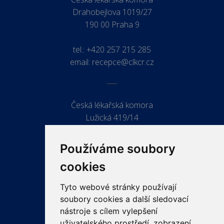
Drahobejlova 1019/27
190 00 Praha 9
tel.:
+420 257 215 285
email:
recepce@clkcr.cz
Česká lékařská komora
Lužická 419/14
779 00 Olomouc
Používáme soubory
cookies
Tyto webové stránky používají
ODKAZY
soubory cookies a další sledovací
PRO LÉKAŘE
nástroje s cílem vylepšení
uživatelského prostředí, zobrazení