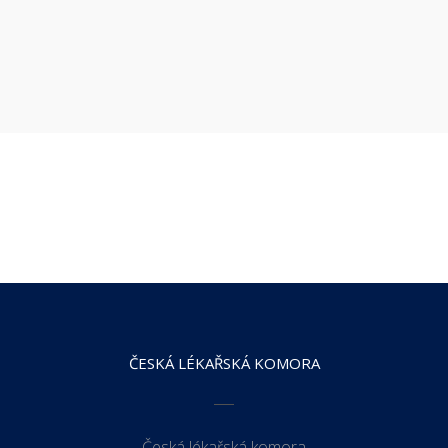
ČESKÁ LÉKAŘSKÁ KOMORA
Česká lékařská komora