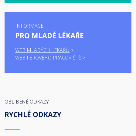
INFORMACE
PRO MLADÉ LÉKAŘE
WEB MLADÝCH LÉKAŘŮ
WEB FÉROVÉHO PRACOVIŠTĚ
OBLÍBENÉ ODKAZY
RYCHLÉ ODKAZY