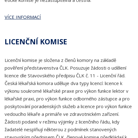
etické komise je nezastupitelná a čestná.
VÍCE INFORMACÍ
LICENČNÍ KOMISE
Licenční komise je složena z členů komory na základě
pověření představenstva ČLK. Posuzuje žádosti o udělení
licence dle Stavovského předpisu ČLK č. 11 - Licenční řád.
Česká lékařská komora uděluje dva typy licencí: licence k
výkonu soukromé lékařské praxe pro výkon funkce lektor v
lékařské praxi, pro výkon funkce odborného zástupce a pro
poskytování poradenských služeb a licence pro výkon funkce
vedoucího lékaře a primáře ve zdravotnickém zařízení.
Žádosti podané v režimu výjimky z licenčního řádu, kdy
žadatelé nesplňují některou z podmínek stanovených
stavovským předpisem ČLK, členové komise předkládají k