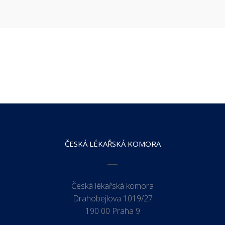
ČESKÁ LÉKAŘSKÁ KOMORA
Česká lékařská komora
Drahobejlova 1019/27
190 00 Praha 9