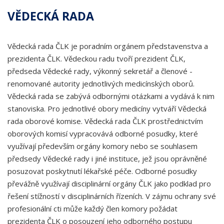
VĚDECKÁ RADA
Vědecká rada ČLK je poradním orgánem představenstva a
prezidenta ČLK. Vědeckou radu tvoří prezident ČLK,
předseda Vědecké rady, výkonný sekretář a členové -
renomované autority jednotlivých medicínských oborů.
Vědecká rada se zabývá odbornými otázkami a vydává k nim
stanoviska. Pro jednotlivé obory medicíny vytváří Vědecká
rada oborové komise. Vědecká rada ČLK prostřednictvím
oborových komisí vypracovává odborné posudky, které
využívají především orgány komory nebo se souhlasem
předsedy Vědecké rady i jiné instituce, jež jsou oprávněné
posuzovat poskytnutí lékařské péče. Odborné posudky
převážně využívají disciplinární orgány ČLK jako podklad pro
řešení stížností v disciplinárních řízeních. V zájmu ochrany své
profesionální cti může každý člen komory požádat
prezidenta ČLK o posouzení jeho odborného postupu