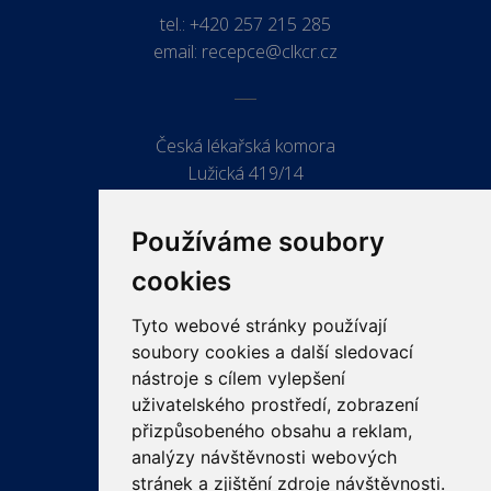
tel.:
+420 257 215 285
email:
recepce@clkcr.cz
Česká lékařská komora
Lužická 419/14
779 00 Olomouc
Používáme soubory
cookies
Tyto webové stránky používají
ODKAZY
soubory cookies a další sledovací
PRO LÉKAŘE
nástroje s cílem vylepšení
uživatelského prostředí, zobrazení
PRO VEŘEJNOST
přizpůsobeného obsahu a reklam,
VZDĚLÁVÁNÍ
analýzy návštěvnosti webových
stránek a zjištění zdroje návštěvnosti.