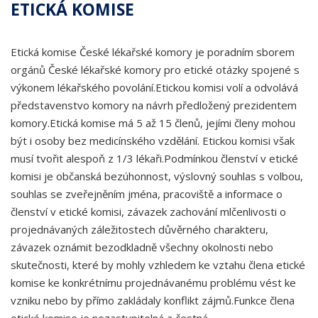
ETICKÁ KOMISE
Etická komise České lékařské komory je poradním sborem
orgánů České lékařské komory pro etické otázky spojené s
výkonem lékařského povolání.Etickou komisi volí a odvolává
představenstvo komory na návrh předložený prezidentem
komory.Etická komise má 5 až 15 členů, jejími členy mohou
být i osoby bez medicínského vzdělání. Etickou komisi však
musí tvořit alespoň z 1/3 lékaři.Podmínkou členství v etické
komisi je občanská bezúhonnost, výslovný souhlas s volbou,
souhlas se zveřejněním jména, pracoviště a informace o
členství v etické komisi, závazek zachování mlčenlivosti o
projednávaných záležitostech důvěrného charakteru,
závazek oznámit bezodkladně všechny okolnosti nebo
skutečnosti, které by mohly vzhledem ke vztahu člena etické
komise ke konkrétnímu projednávanému problému vést ke
vzniku nebo by přímo zakládaly konflikt zájmů.Funkce člena