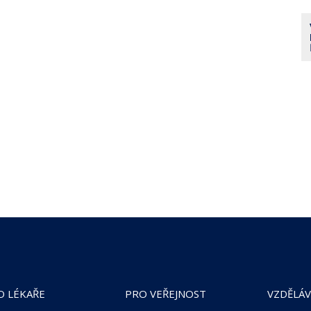
O LÉKAŘE
PRO VEŘEJNOST
VZDĚLÁV