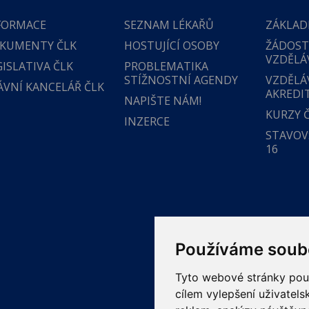
FORMACE
SEZNAM LÉKAŘŮ
ZÁKLAD
KUMENTY ČLK
HOSTUJÍCÍ OSOBY
ŽÁDOST
VZDĚLÁ
GISLATIVA ČLK
PROBLEMATIKA
STÍŽNOSTNÍ AGENDY
VZDĚLÁ
ÁVNÍ KANCELÁŘ ČLK
AKREDI
NAPIŠTE NÁM!
KURZY 
INZERCE
STAVOVS
16
Používáme soub
Tyto webové stránky použí
cílem vylepšení uživatel