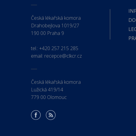
IN
Česká lékařská komora
DO
Drahobejlova 1019/27
LE
190 00 Praha 9
PR
tel.:
+420 257 215 285
email:
recepce@clkcr.cz
Česká lékařská komora
Lužická 419/14
779 00 Olomouc