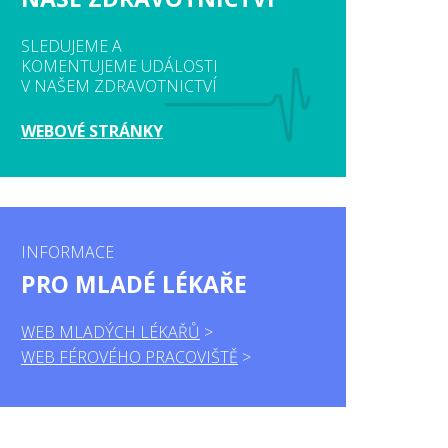
SLEDUJEME A
KOMENTUJEME UDÁLOSTI
V NAŠEM ZDRAVOTNICTVÍ
WEBOVÉ STRÁNKY
INFORMACE
PRO MLADÉ LÉKAŘE
WEB MLADÝCH LÉKAŘŮ
WEB FÉROVÉHO PRACOVIŠTĚ