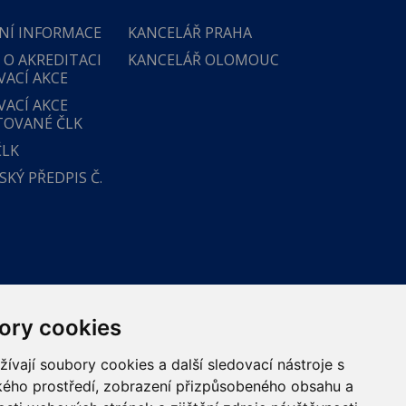
NÍ INFORMACE
KANCELÁŘ PRAHA
 O AKREDITACI
KANCELÁŘ OLOMOUC
VACÍ AKCE
VACÍ AKCE
TOVANÉ ČLK
ČLK
KÝ PŘEDPIS Č.
ory cookies
vají soubory cookies a další sledovací nástroje s
ského prostředí, zobrazení přizpůsobeného obsahu a