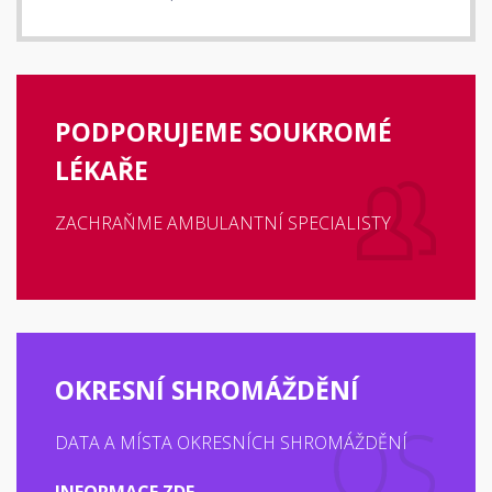
PODPORUJEME SOUKROMÉ
LÉKAŘE
ZACHRAŇME AMBULANTNÍ SPECIALISTY
OKRESNÍ SHROMÁŽDĚNÍ
DATA A MÍSTA OKRESNÍCH SHROMÁŽDĚNÍ