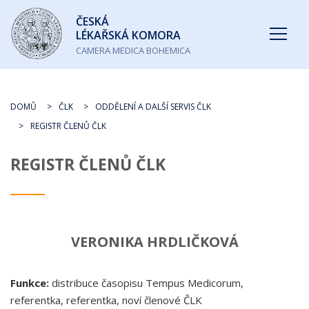
Česká
ČESKÁ
lékařská
LÉKAŘSKÁ KOMORA
komora
CAMERA MEDICA BOHEMICA
DOMŮ
ČLK
ODDĚLENÍ A DALŠÍ SERVIS ČLK
REGISTR ČLENŮ ČLK
REGISTR ČLENŮ ČLK
VERONIKA HRDLIČKOVÁ
Funkce:
distribuce časopisu Tempus Medicorum
referentka
referentka, noví členové ČLK