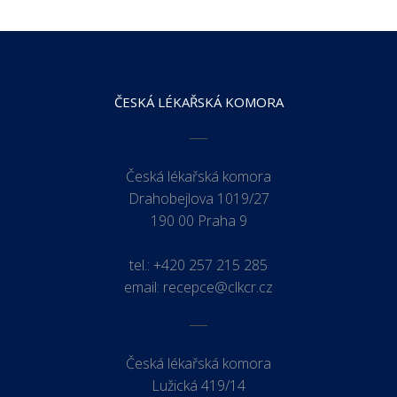
ČESKÁ LÉKAŘSKÁ KOMORA
Česká lékařská komora
Drahobejlova 1019/27
190 00 Praha 9
tel.:
+420 257 215 285
email:
recepce@clkcr.cz
Česká lékařská komora
Lužická 419/14