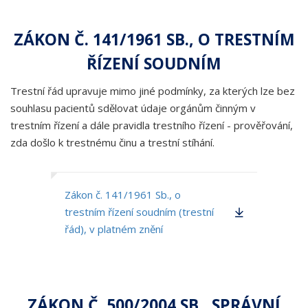
ZÁKON Č. 141/1961 SB., O TRESTNÍM
ŘÍZENÍ SOUDNÍM
Trestní řád upravuje mimo jiné podmínky, za kterých lze bez
souhlasu pacientů sdělovat údaje orgánům činným v
trestním řízení a dále pravidla trestního řízení - prověřování,
zda došlo k trestnému činu a trestní stíhání.
Zákon č. 141/1961 Sb., o
trestním řízení soudním (trestní
řád), v platném znění
ZÁKON Č. 500/2004 SB., SPRÁVNÍ