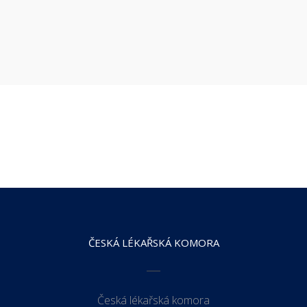
ČESKÁ LÉKAŘSKÁ KOMORA
Česká lékařská komora