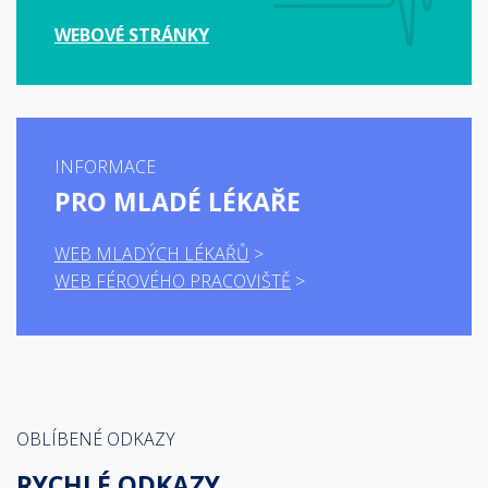
WEBOVÉ STRÁNKY
INFORMACE
PRO MLADÉ LÉKAŘE
WEB MLADÝCH LÉKAŘŮ
WEB FÉROVÉHO PRACOVIŠTĚ
OBLÍBENÉ ODKAZY
RYCHLÉ ODKAZY