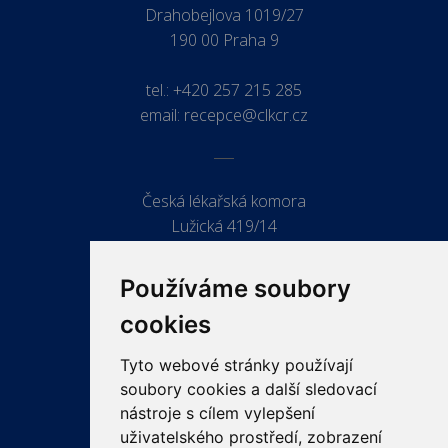
Drahobejlova 1019/27
190 00 Praha 9
tel.:
+420 257 215 285
email:
recepce@clkcr.cz
Česká lékařská komora
Lužická 419/14
779 00 Olomouc
Používáme soubory
cookies
Tyto webové stránky používají
ODKAZY
soubory cookies a další sledovací
PRO LÉKAŘE
nástroje s cílem vylepšení
uživatelského prostředí, zobrazení
PRO VEŘEJNOST