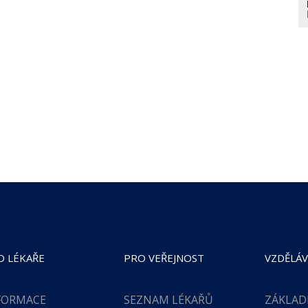
O LÉKAŘE
PRO VEŘEJNOST
VZDĚLÁV
FORMACE
SEZNAM LÉKAŘŮ
ZÁKLAD