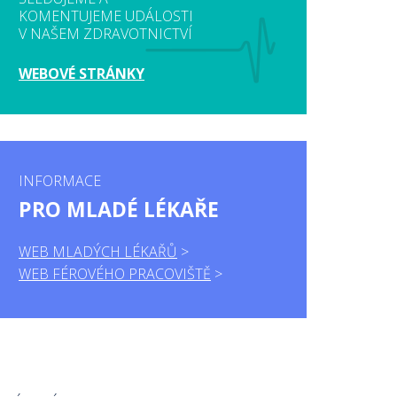
KOMENTUJEME UDÁLOSTI
V NAŠEM ZDRAVOTNICTVÍ
WEBOVÉ STRÁNKY
INFORMACE
PRO MLADÉ LÉKAŘE
WEB MLADÝCH LÉKAŘŮ
WEB FÉROVÉHO PRACOVIŠTĚ