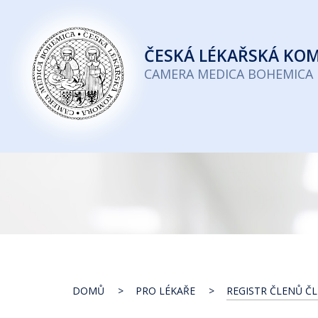
Česká
lékařská
ČESKÁ
LÉKAŘSKÁ KO
komora
CAMERA MEDICA BOHEMICA
DOMŮ
PRO LÉKAŘE
REGISTR ČLENŮ ČL