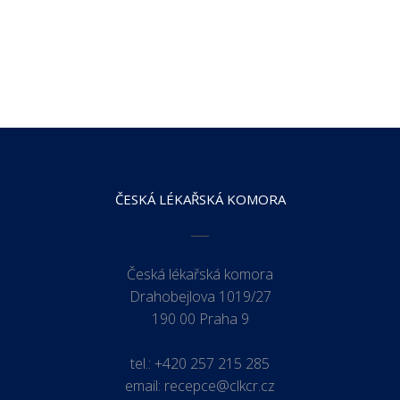
ČESKÁ LÉKAŘSKÁ KOMORA
Česká lékařská komora
Drahobejlova 1019/27
190 00 Praha 9
tel.:
+420 257 215 285
email:
recepce@clkcr.cz