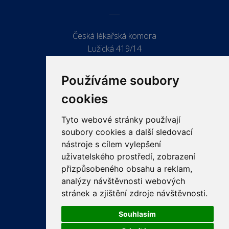
Česká lékařská komora
Lužická 419/14
779 00 Olomouc
Používáme soubory
cookies
Tyto webové stránky používají
ODKAZY
soubory cookies a další sledovací
PRO LÉKAŘE
nástroje s cílem vylepšení
uživatelského prostředí, zobrazení
PRO VEŘEJNOST
přizpůsobeného obsahu a reklam,
VZDĚLÁVÁNÍ
analýzy návštěvnosti webových
stránek a zjištění zdroje návštěvnosti.
Souhlasím