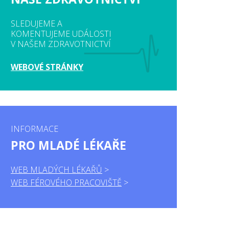
SLEDUJEME A
KOMENTUJEME UDÁLOSTI
V NAŠEM ZDRAVOTNICTVÍ
WEBOVÉ STRÁNKY
INFORMACE
PRO MLADÉ LÉKAŘE
WEB MLADÝCH LÉKAŘŮ
WEB FÉROVÉHO PRACOVIŠTĚ