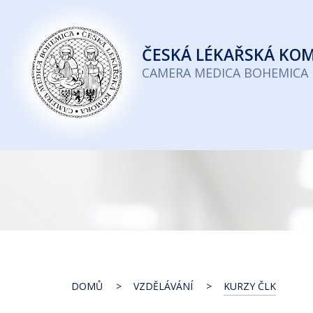
Česká
lékařská
ČESKÁ
LÉKAŘSKÁ KO
komora
CAMERA MEDICA BOHEMICA
DOMŮ
VZDĚLÁVÁNÍ
KURZY ČLK