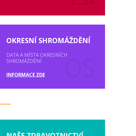
OKRESNÍ SHROMÁŽDĚNÍ
DATA A MÍSTA OKRESNÍCH
SHROMÁŽDĚNÍ
INFORMACE ZDE
NAŠE ZDRAVOTNICTVÍ