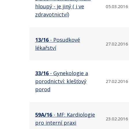
hloupý - je jiný ( i ve
05.03.2016
zdravotnictví)
13/16
- Posudkové
27.02.2016
lékařství
33/16
- Gynekologie a
porodnictví: klešťový
27.02.2016
porod
59A/16
- MF: Kardiologie
23.02.2016
pro interní praxi