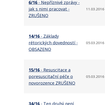
6/16
- Nepříznivé zprávy -
jak s nimi pracovat -
11.03.2016
ZRUŠENO
14/16
- Základy
rétorických dovedností -
05.03.2016
OBSAZENO
15/16
- Resuscitace a
poresuscitační péče o
05.03.2016
novorozence ZRUŠENO
34/16
- Ten druhý není