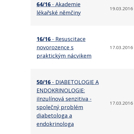
64/16
- Akademie
19.03.2016
lékařské němčiny
16/16
- Resuscitace
novorozence s
17.03.2016
praktickým nácvikem
50/16
- DIABETOLOGIE A
ENDOKRINOLOGIE:
iInzulínová senzitiva -
17.03.2016
společný problém
diabetologa a
endokrinologa