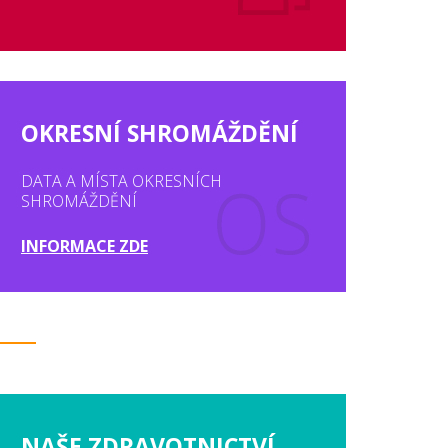
OKRESNÍ SHROMÁŽDĚNÍ
DATA A MÍSTA OKRESNÍCH
SHROMÁŽDĚNÍ
INFORMACE ZDE
NAŠE ZDRAVOTNICTVÍ