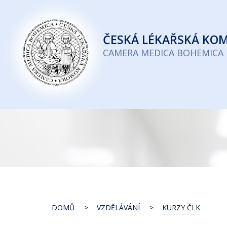
Česká
lékařská
ČESKÁ
LÉKAŘSKÁ KO
komora
CAMERA MEDICA BOHEMICA
DOMŮ
VZDĚLÁVÁNÍ
KURZY ČLK