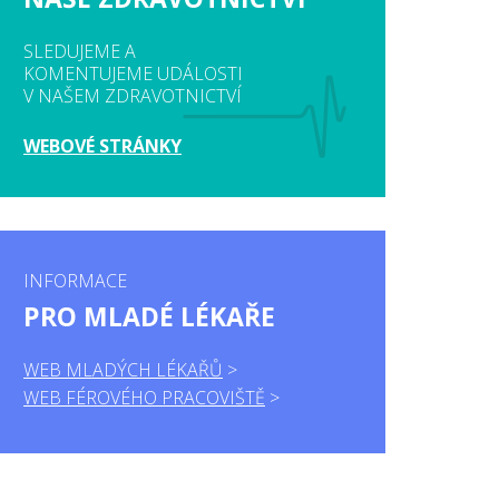
SLEDUJEME A
KOMENTUJEME UDÁLOSTI
V NAŠEM ZDRAVOTNICTVÍ
WEBOVÉ STRÁNKY
INFORMACE
PRO MLADÉ LÉKAŘE
WEB MLADÝCH LÉKAŘŮ
WEB FÉROVÉHO PRACOVIŠTĚ