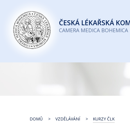
Česká
lékařská
ČESKÁ
LÉKAŘSKÁ KO
komora
CAMERA MEDICA BOHEMICA
DOMŮ
VZDĚLÁVÁNÍ
KURZY ČLK