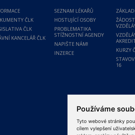
FORMACE
SEZNAM LÉKAŘŮ
ZÁKLAD
KUMENTY ČLK
HOSTUJÍCÍ OSOBY
ŽÁDOST
VZDĚLÁ
GISLATIVA ČLK
PROBLEMATIKA
STÍŽNOSTNÍ AGENDY
VZDĚLÁ
ÁVNÍ KANCELÁŘ ČLK
AKREDI
NAPIŠTE NÁM!
KURZY 
INZERCE
STAVOVS
16
Používáme soub
Tyto webové stránky použí
cílem vylepšení uživatel