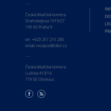
IN
Česká lékařská komora
DO
Drahobejlova 1019/27
LE
190 00 Praha 9
PR
tel.:
+420 257 215 285
email:
recepce@clkcr.cz
Česká lékařská komora
Lužická 419/14
779 00 Olomouc