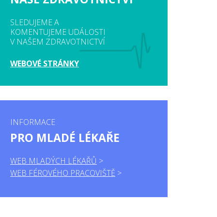
SLEDUJEME A
KOMENTUJEME UDÁLOSTI
V NAŠEM ZDRAVOTNICTVÍ
WEBOVÉ STRÁNKY
INFORMACE
PRO MLADÉ LÉKAŘE
WEB MLADÝCH LÉKAŘŮ
WEB FÉROVÉHO PRACOVIŠTĚ