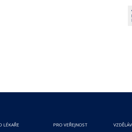
O LÉKAŘE
PRO VEŘEJNOST
VZDĚLÁV