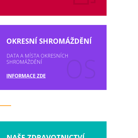
OKRESNÍ SHROMÁŽDĚNÍ
DATA A MÍSTA OKRESNÍCH
SHROMÁŽDĚNÍ
INFORMACE ZDE
NAŠE ZDRAVOTNICTVÍ