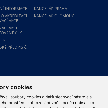
NÍ INFORMACE
KANCELÁŘ PRAHA
 O AKREDITACI
KANCELÁŘ OLOMOUC
VACÍ AKCE
VACÍ AKCE
TOVANÉ ČLK
ČLK
KÝ PŘEDPIS Č.
ory cookies
vají soubory cookies a další sledovací nástroje s
ského prostředí, zobrazení přizpůsobeného obsahu a