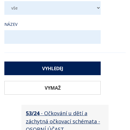
NÁZEV
VYMAŽ
53/24
- Očkování u dětí a
záchytná očkovací schémata -
OSOBNÍ ÚČAST