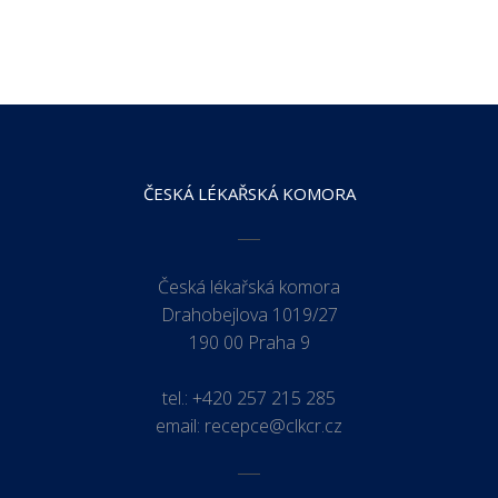
ČESKÁ LÉKAŘSKÁ KOMORA
Česká lékařská komora
Drahobejlova 1019/27
190 00 Praha 9
tel.:
+420 257 215 285
email:
recepce@clkcr.cz