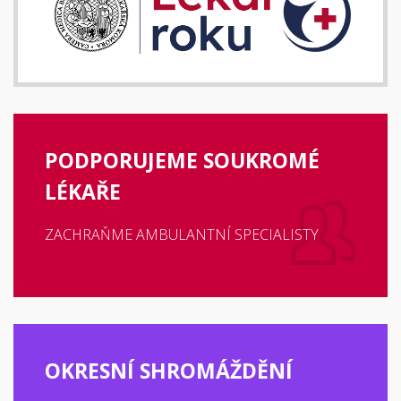
PODPORUJEME SOUKROMÉ
LÉKAŘE
ZACHRAŇME AMBULANTNÍ SPECIALISTY
OKRESNÍ SHROMÁŽDĚNÍ