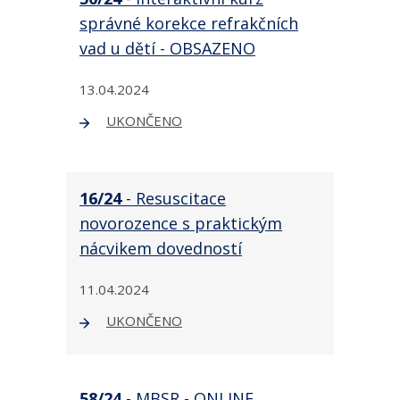
správné korekce refrakčních
vad u dětí - OBSAZENO
13.04.2024
UKONČENO
16/24
- Resuscitace
novorozence s praktickým
nácvikem dovedností
11.04.2024
UKONČENO
58/24
- MBSR - ONLINE