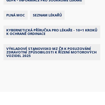
GDPR - INFORMACE PRO SOUKROMÉ LÉKAŘE
PLNÁ MOC
SEZNAM LÉKAŘŮ
KYBERNETICKÁ PŘÍRUČKA PRO LÉKAŘE - 10+1 KROKŮ
K OCHRANĚ ORDINACE
VÝKLADOVÉ STANOVISKO MZ ČR K POSUZOVÁNÍ
ZDRAVOTNÍ ZPŮSOBILOSTI K ŘÍZENÍ MOTOROVÝCH
VOZIDEL 2025