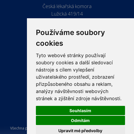
Česká lékařská komora
Lužická 419/14
779 00 Olomouc
Používáme soubory
cookies
Tyto webové stránky používají
ODKAZY
soubory cookies a další sledovací
PRO LÉKAŘE
nástroje s cílem vylepšení
uživatelského prostředí, zobrazení
PRO VEŘEJNOST
přizpůsobeného obsahu a reklam,
VZDĚLÁVÁNÍ
analýzy návštěvnosti webových
stránek a zjištění zdroje návštěvnosti.
Souhlasím
Odmítám
Všechna práva vyhrazena Česká lékařská komora. Tvorba a provoz
Upravit mé předvolby
webu:
ISSA CZECH s.r.o.
.