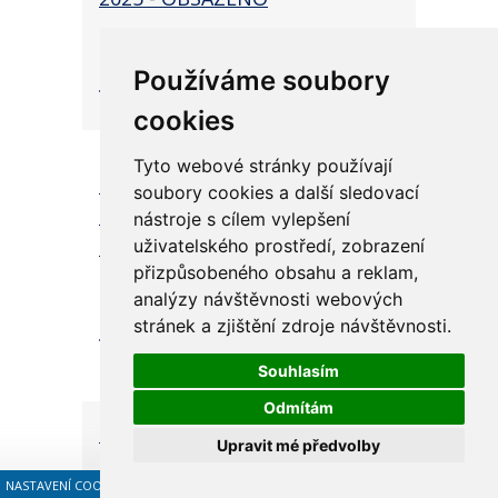
25.06.2026
Používáme soubory
UKONČENO
cookies
Tyto webové stránky používají
79/26
- Kurz komunikace -
soubory cookies a další sledovací
aktivní naslouchání a budování
nástroje s cílem vylepšení
důvěry - OBSAZENO
uživatelského prostředí, zobrazení
přizpůsobeného obsahu a reklam,
16.06.2026
analýzy návštěvnosti webových
stránek a zjištění zdroje návštěvnosti.
UKONČENO
Souhlasím
Odmítám
70/26
- Resuscitace a akutní
Upravit mé předvolby
stavy - nové doporučení ERC
NASTAVENÍ COOKIES
2025