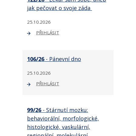
jak pečovat o svoje záda
25.10.2026
PŘIHLÁSIT
106/26
- Pánevní dno
25.10.2026
PŘIHLÁSIT
99/26
- Stárnutí mozku:
behaviorální, morfologické,
histologické, vaskulární,
regionální, molekulární.