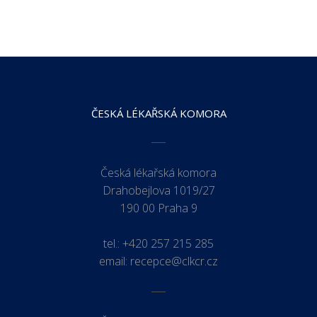
ČESKÁ LÉKAŘSKÁ KOMORA
Česká lékařská komora
Drahobejlova 1019/27
190 00 Praha 9
tel.:
+420 257 215 285
email:
recepce@clkcr.cz