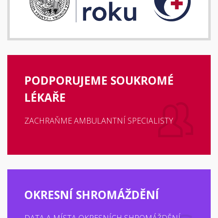
PODPORUJEME SOUKROMÉ
LÉKAŘE
ZACHRAŇME AMBULANTNÍ SPECIALISTY
OKRESNÍ SHROMÁŽDĚNÍ