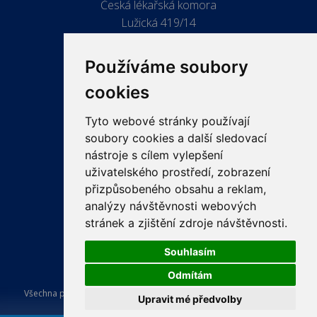
Česká lékařská komora
Lužická 419/14
779 00 Olomouc
Používáme soubory
cookies
Tyto webové stránky používají
ODKAZY
soubory cookies a další sledovací
PRO LÉKAŘE
nástroje s cílem vylepšení
uživatelského prostředí, zobrazení
PRO VEŘEJNOST
přizpůsobeného obsahu a reklam,
VZDĚLÁVÁNÍ
analýzy návštěvnosti webových
stránek a zjištění zdroje návštěvnosti.
Souhlasím
Odmítám
Všechna práva vyhrazena Česká lékařská komora. Tvorba a provoz
Upravit mé předvolby
webu:
ISSA CZECH s.r.o.
.