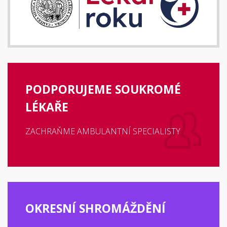
PODPORUJEME SOUKROMÉ
LÉKAŘE
ZACHRAŇME AMBULANTNÍ SPECIALISTY
OKRESNÍ SHROMÁŽDĚNÍ