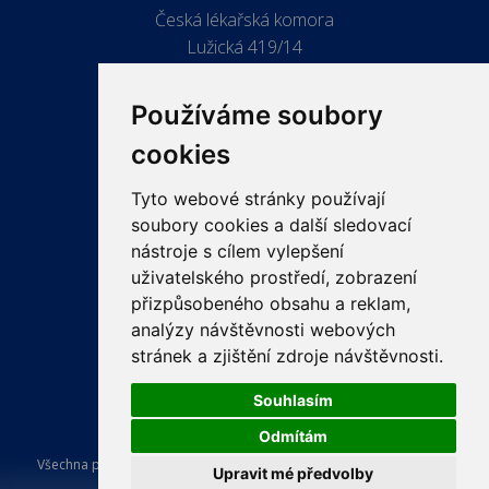
Česká lékařská komora
Lužická 419/14
779 00 Olomouc
Používáme soubory
cookies
Tyto webové stránky používají
ODKAZY
soubory cookies a další sledovací
PRO LÉKAŘE
nástroje s cílem vylepšení
uživatelského prostředí, zobrazení
PRO VEŘEJNOST
přizpůsobeného obsahu a reklam,
VZDĚLÁVÁNÍ
analýzy návštěvnosti webových
stránek a zjištění zdroje návštěvnosti.
Souhlasím
Odmítám
Všechna práva vyhrazena Česká lékařská komora. Tvorba a provoz
Upravit mé předvolby
webu:
ISSA CZECH s.r.o.
.