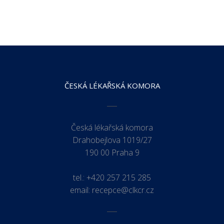
ČESKÁ LÉKAŘSKÁ KOMORA
Česká lékařská komora
Drahobejlova 1019/27
190 00 Praha 9
tel.:
+420 257 215 285
email:
recepce@clkcr.cz