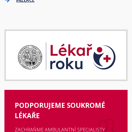
INZERCE
PODPORUJEME SOUKROMÉ
LÉKAŘE
ZACHRAŇME AMBULANTNÍ SPECIALISTY