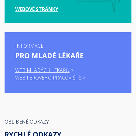
WEBOVÉ STRÁNKY
INFORMACE
PRO MLADÉ LÉKAŘE
WEB MLADÝCH LÉKAŘŮ
WEB FÉROVÉHO PRACOVIŠTĚ
OBLÍBENÉ ODKAZY
RYCHLÉ ODKAZY