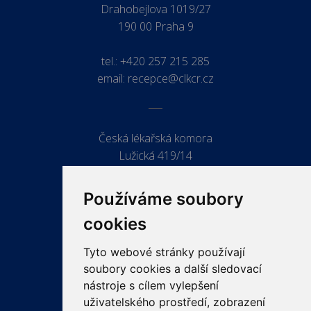
Drahobejlova 1019/27
190 00 Praha 9
tel.:
+420 257 215 285
email:
recepce@clkcr.cz
Česká lékařská komora
Lužická 419/14
779 00 Olomouc
Používáme soubory
cookies
Tyto webové stránky používají
ODKAZY
soubory cookies a další sledovací
PRO LÉKAŘE
nástroje s cílem vylepšení
uživatelského prostředí, zobrazení
PRO VEŘEJNOST