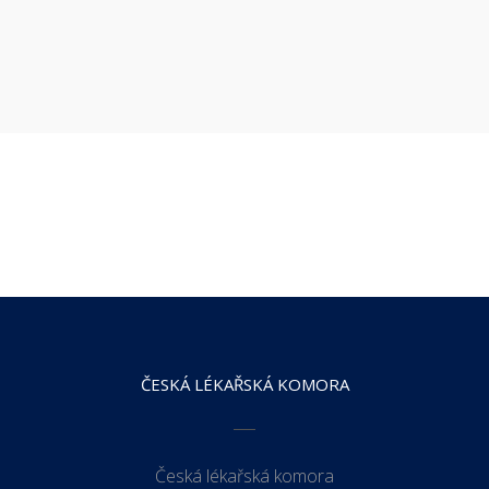
ČESKÁ LÉKAŘSKÁ KOMORA
Česká lékařská komora