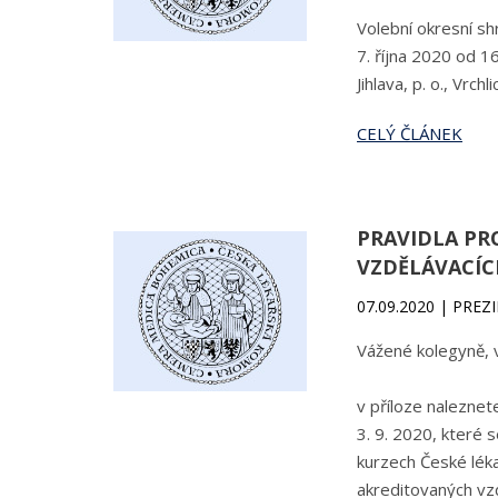
Volební okresní sh
7. října 2020 od 1
Jihlava, p. o., Vrchl
CELÝ ČLÁNEK
PRAVIDLA PR
VZDĚLÁVACÍC
07.09.2020 | PREZ
Vážené kolegyně, 
v příloze nalezne
3. 9. 2020, které 
kurzech České lék
akreditovaných vz