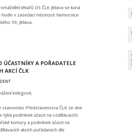
romáždění lékařů OS ČLK Jihlava se koná
6 hodin v zasedací místnosti Nemocnice
ického 59, Jihlava.
O ÚČASTNÍKY A POŘADATELE
H AKCÍ ČLK
IDENT
vážení kolegové,
te stanovisko Představenstva ČLK ze dne
se týká podmínek účasti na vzdělávacích
ařské komory a podmínek účasti na
dělávacích akcích pořádaných dle