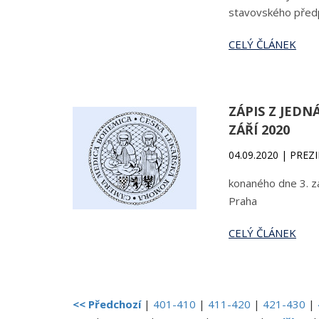
stavovského předp
CELÝ ČLÁNEK
ZÁPIS Z JEDN
ZÁŘÍ 2020
04.09.2020 | PRE
konaného dne 3. z
Praha
CELÝ ČLÁNEK
<< Předchozí
|
401-410
|
411-420
|
421-430
|