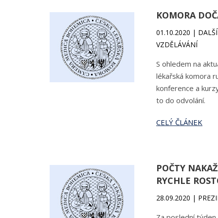
KOMORA DOČA
01.10.2020 | DAL
VZDĚLÁVÁNÍ
S ohledem na aktuá
lékařská komora r
konference a kurzy
to do odvolání.
CELÝ ČLÁNEK
POČTY NAKA
RYCHLE ROS
28.09.2020 | PREZ
Za poslední týden