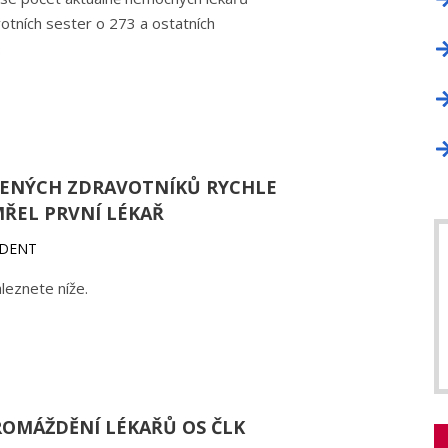
votních sester o 273 a ostatních
.
ENÝCH ZDRAVOTNÍKŮ RYCHLE
MŘEL PRVNÍ LÉKAŘ
IDENT
aleznete níže.
OMÁŽDĚNÍ LÉKAŘŮ OS ČLK