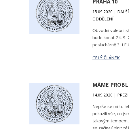
PRAHA 10
15.09.2020 | DAL
ODDĚLENÍ
Obvodní volební s
bude konat 24. 9.
posluchárně 3. LF 
CELÝ ČLÁNEK
MÁME PROBL
14.09.2020 | PREZ
Nepíše se mi to le
pokazili vše, co j
takovým tempem, že
se začínají plnit t