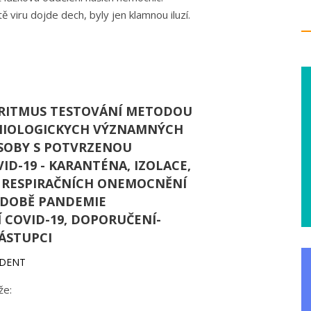
ě viru dojde dech, byly jen klamnou iluzí.
ORITMUS TESTOVÁNÍ METODOU
MIOLOGICKYCH VÝZNAMNÝCH
SOBY S POTVRZENOU
D-19 - KARANTÉNA, IZOLACE,
RESPIRAČNÍCH ONEMOCNĚNÍ
V DOBĚ PANDEMIE
COVID-19, DOPORUČENÍ-
ZÁSTUPCI
IDENT
že: