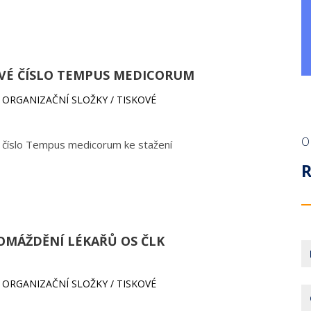
OVÉ ČÍSLO TEMPUS MEDICORUM
ŠÍ ORGANIZAČNÍ SLOŽKY / TISKOVÉ
O
é číslo Tempus medicorum ke stažení
OMÁŽDĚNÍ LÉKAŘŮ OS ČLK
ŠÍ ORGANIZAČNÍ SLOŽKY / TISKOVÉ