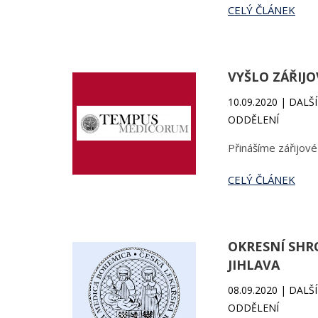
CELÝ ČLÁNEK
VYŠLO ZÁŘIJ
10.09.2020 | DAL
ODDĚLENÍ
Přinášíme zářijov
CELÝ ČLÁNEK
OKRESNÍ SHR
JIHLAVA
08.09.2020 | DAL
ODDĚLENÍ