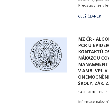
Představy, že v lét
CELÝ ČLÁNEK
MZ ČR - ALG
PCR U EPIDE
KONTAKTŮ O
NÁKAZOU COVI
MANAGMENT 
V AMB. VPL 
ONEMOCNĚNÍ 
ŠKOLY, ZÁK. 
14.09.2020 | PREZ
Informace nalez ní