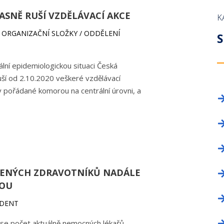
OKRESNÍ SHROMÁŽDĚNÍ
PROFESNÍ BEZÚHONNOST
NAPIŠTE NÁM!
LICENČNÍ KOM
ZAHRANIČNÍ O
SNĚ RUŠÍ VZDĚLÁVACÍ AKCE
K
DELEGÁTI SJEZDU
KNIHOVNA ZDRAVOTNICKÉ LEGISLATIVY
INZERCE
VĚDECKÁ RAD
TISKOVÉ ODDĚ
ŠÍ ORGANIZAČNÍ SLOŽKY / ODDĚLENÍ
S
PRŮKAZ ČLENA ČLK
REGISTR ČLEN
FORMULÁŘE
PROFESNÍ BE
lní epidemiologickou situaci Česká
uší od 2.10.2020 veškeré vzdělávací
ČLENSKÉ PŘÍSPĚVKY
ČASOPIS TEM
 pořádané komorou na centrální úrovni, a
ČASOPIS A WEBOVÉ STRÁNKY ČLK
KANCELÁŘE
INZERCE
INZERCE
ŽENÝCH ZDRAVOTNÍKŮ NADÁLE
TOU
IDENT
 se počet aktuálně nemocných lékařů