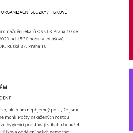
ŠÍ ORGANIZAČNÍ SLOŽKY / TISKOVÉ
hromáždění lékařů OS ČLK Praha 10 se
 2020 od 15:30 hodin v Jonášově
UK, Ruská 87, Praha 10.
ÉM
IDENT
hko, ale mám nepříjemný pocit, že jsme
sme mohli. Počty nakažených rostou
 hygienici přestávají stíhat a bohužel
éž lůžková oddělení našich nemocnic.