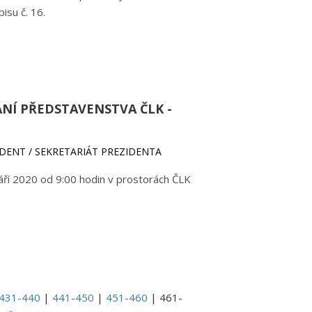
isu č. 16.
ÁNÍ PŘEDSTAVENSTVA ČLK -
ZIDENT / SEKRETARIÁT PREZIDENTA
áří 2020 od 9:00 hodin v prostorách ČLK
431-440
|
441-450
|
451-460
|
461-