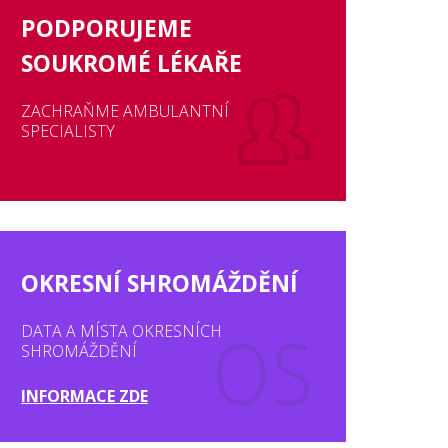
PODPORUJEME
SOUKROMÉ LÉKAŘE
ZACHRAŇME AMBULANTNÍ
SPECIALISTY
OKRESNÍ SHROMÁŽDĚNÍ
DATA A MÍSTA OKRESNÍCH
SHROMÁŽDĚNÍ
INFORMACE ZDE