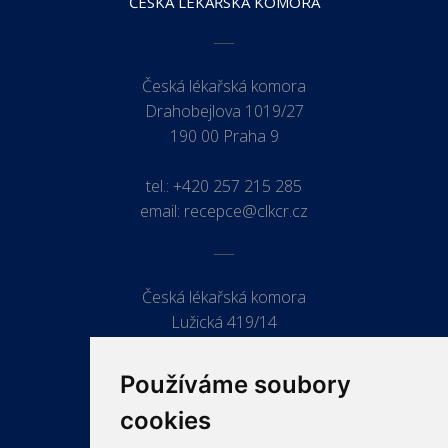
ČESKÁ LÉKAŘSKÁ KOMORA
Česká lékařská komora
Drahobejlova 1019/27
190 00 Praha 9
tel.:
+420 257 215 285
email:
recepce@clkcr.cz
Česká lékařská komora
Lužická 419/14
779 00 Olomouc
Používáme soubory
cookies