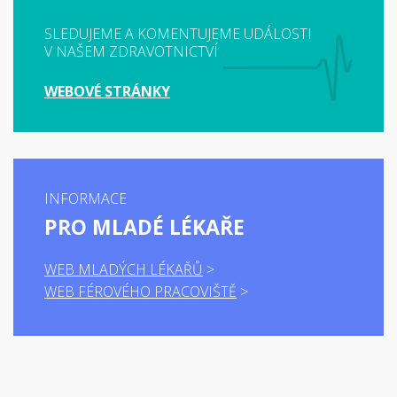
SLEDUJEME A KOMENTUJEME UDÁLOSTI
V NAŠEM ZDRAVOTNICTVÍ
WEBOVÉ STRÁNKY
INFORMACE
PRO MLADÉ LÉKAŘE
WEB MLADÝCH LÉKAŘŮ
WEB FÉROVÉHO PRACOVIŠTĚ