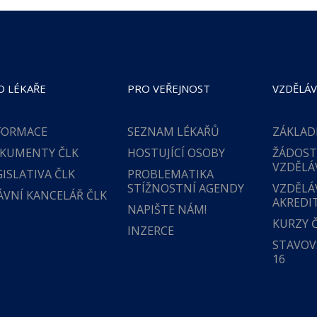
O LÉKAŘE
PRO VEŘEJNOST
VZDĚLÁV
FORMACE
SEZNAM LÉKAŘŮ
ZÁKLAD
KUMENTY ČLK
HOSTUJÍCÍ OSOBY
ŽÁDOST
VZDĚLÁ
GISLATIVA ČLK
PROBLEMATIKA
STÍŽNOSTNÍ AGENDY
VZDĚLÁ
ÁVNÍ KANCELÁŘ ČLK
AKREDI
NAPIŠTE NÁM!
KURZY 
INZERCE
STAVOVS
16