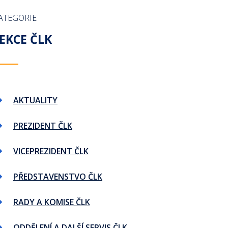
ISE
DDĚLENÍ
VĚSTNÍKY ČLK
SEZNAM ŠKOLITELŮ DLE SP Č. 12
DOKUMENTY PRÁVNÍ KANCELÁŘE ČLK
ATEGORIE
A
LENÍ
NÁLEŽITOSTI ŽÁDOSTI O LICENCI ŠKOLITELE
MEZINÁRODNÍ SMLOUVY A ÚMLUVY
ZADAT INZERCI
EKCE ČLK
Ů ČLK
NÁLEŽITOSTI ŽÁDOSTI O AKREDITACI ŠKOLÍCÍHO PRACOVIŠTĚ
ÚSTAVA A LISTINA ZÁKLADNÍCH PRÁV A SVOBOD
PROHLÍŽENÍ WEBOVÉ INZERCE
ZÚHONNOST
SPECIÁLNÍ PODMÍNKY PRO VYDÁNÍ LICENCE ŠKOLITELE
OBECNÉ PRÁVNÍ PŘEDPISY SE VZTAHEM K VÝKONU LÉKAŘSKÉHO
PUS MEDICORUM
ODBORNÉ POSUDKY
POSKYTOVÁNÍ ZDRAVOTNÍCH SLUŽEB
AKTUALITY
STANOVISKA A DOPORUČENÍ VR ČLK
ZPŮSOBILOST K VÝKONU LÉKAŘSKÉHO POVOLÁNÍ
KORONAVIRUS - DOPORUČENÉ POSTUPY
VEŘEJNÉ ZDRAVOTNÍ POJIŠTĚNÍ
ZADAT INZERCI
PREZIDENT ČLK
PROHLÍŽENÍ WEBOVÉ INZERCE
VICEPREZIDENT ČLK
PŘEDSTAVENSTVO ČLK
RADY A KOMISE ČLK
ODDĚLENÍ A DALŠÍ SERVIS ČLK