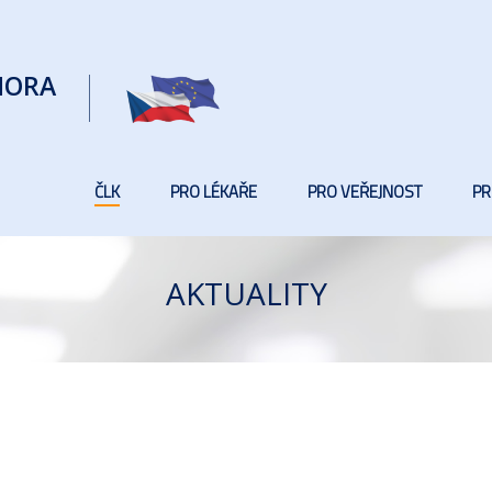
MORA
ČLK
PRO LÉKAŘE
PRO VEŘEJNOST
PR
AKTUALITY
INFORMACE
NOVINKY
PREZIDENT ČLK
REGISTR ČLENŮ ČLK
SEZNAM LÉKAŘŮ
AKTUALITY
ASISTENTKA P
VICEPREZIDENT ČLK
DOKUMENTY ČLK
NAŠE ZDRAVOTNICTVÍ
PŘEDSTAVENSTVO ČLK
LEGISLATIVA ČLK
HOSTUJÍCÍ OSOBY
RADY A KOMISE ČLK
VĚDECKÁ RADA
PROBLEMATIKA STÍŽN
ČESTNÁ RADA
ODDĚLENÍ A DALŠÍ SERVIS ČLK
PRÁVNÍ KANCELÁŘ ČLK
OCHRANA OZNAMOVA
REVIZNÍ KOMI
PRÁVNÍ KANCE
OKRESNÍ SDRUŽENÍ
LICENČNÍ KOMISE
PROHLÁŠENÍ O PŘÍSTU
ETICKÁ KOMIS
ODDĚLENÍ PR