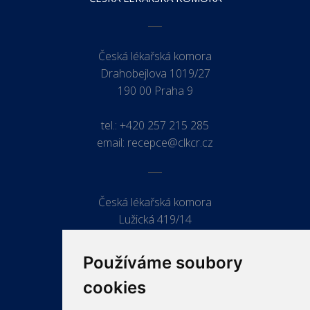
Česká lékařská komora
Drahobejlova 1019/27
190 00 Praha 9
tel.:
+420 257 215 285
email:
recepce@clkcr.cz
Česká lékařská komora
Lužická 419/14
779 00 Olomouc
Používáme soubory
cookies