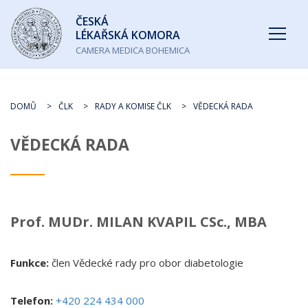
Česká
ČESKÁ
lékařská
LÉKAŘSKÁ KOMORA
komora
CAMERA MEDICA BOHEMICA
DOMŮ
ČLK
RADY A KOMISE ČLK
VĚDECKÁ RADA
VĚDECKÁ RADA
Prof. MUDr.
MILAN KVAPIL
CSc., MBA
Funkce:
člen Vědecké rady pro obor diabetologie
Telefon:
+420 224 434 000