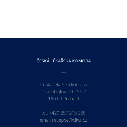
ČESKÁ LÉKAŘSKÁ KOMORA
Česká lékařská komora
Drahobejlova 1019/27
190 00 Praha 9
tel.:
+420 257 215 285
email:
recepce@clkcr.cz