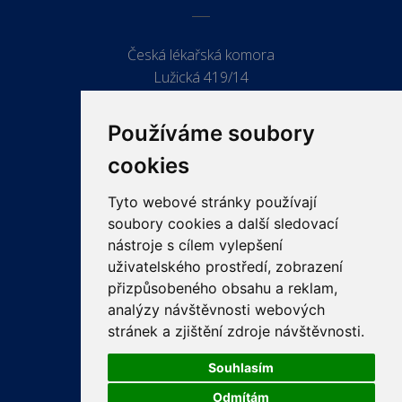
Česká lékařská komora
Lužická 419/14
779 00 Olomouc
Používáme soubory
cookies
Tyto webové stránky používají
ODKAZY
soubory cookies a další sledovací
PRO LÉKAŘE
nástroje s cílem vylepšení
uživatelského prostředí, zobrazení
PRO VEŘEJNOST
přizpůsobeného obsahu a reklam,
VZDĚLÁVÁNÍ
analýzy návštěvnosti webových
stránek a zjištění zdroje návštěvnosti.
Souhlasím
Odmítám