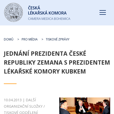
Česká
ČESKÁ
lékařská
LÉKAŘSKÁ KOMORA
komora
CAMERA MEDICA BOHEMICA
DOMŮ
PRO MÉDIA
TISKOVÉ ZPRÁVY
JEDNÁNÍ PREZIDENTA ČESKÉ
REPUBLIKY ZEMANA S PREZIDENTEM
LÉKAŘSKÉ KOMORY KUBKEM
10.04.2013 | DALŠÍ
ORGANIZAČNÍ SLOŽKY /
TISKOVÉ ODDĚLENÍ