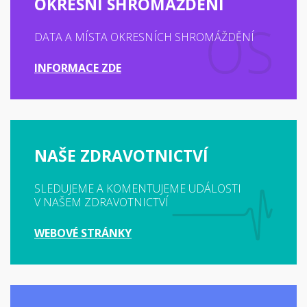
OKRESNÍ SHROMÁŽDĚNÍ
DATA A MÍSTA OKRESNÍCH SHROMÁŽDĚNÍ
INFORMACE ZDE
NAŠE ZDRAVOTNICTVÍ
SLEDUJEME A KOMENTUJEME UDÁLOSTI
V NAŠEM ZDRAVOTNICTVÍ
WEBOVÉ STRÁNKY