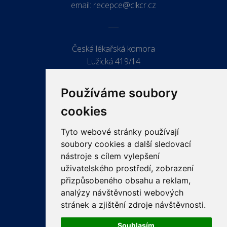
email:
recepce@clkcr.cz
Česká lékařská komora
Lužická 419/14
779 00 Olomouc
Používáme soubory
cookies
Tyto webové stránky používají
ODKAZY
soubory cookies a další sledovací
PRO LÉKAŘE
nástroje s cílem vylepšení
uživatelského prostředí, zobrazení
PRO VEŘEJNOST
přizpůsobeného obsahu a reklam,
VZDĚLÁVÁNÍ
analýzy návštěvnosti webových
stránek a zjištění zdroje návštěvnosti.
Souhlasím