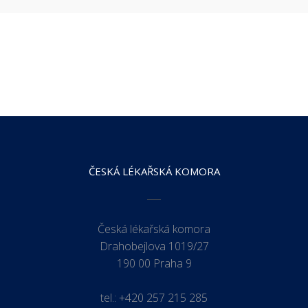
ČESKÁ LÉKAŘSKÁ KOMORA
Česká lékařská komora
Drahobejlova 1019/27
190 00 Praha 9
tel.:
+420 257 215 285