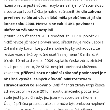
řízení o revizi ještě vůbec nebylo ani zahájeno. V souvislosti
s touto zprávou SÚKLu je nutno zdůraznit, že
dle zákona
první revize úhrad všech léků měla proběhnout již do
konce roku 2008. Nestalo se tak. SÚKL povinnost
uloženou zákonem nesplnil.
Jestliže v současnosti SÚKL spočítal, že u 1270 položek, u
nichž revize již nabyla právní moc, představuje roční úspora
2,4 miliardy korun, lze podle shodné logiky odhadovat, že
revize všech léků by ročně ušetřila nejméně 10 miliard. A
těchto 10 miliard v roce 2009 zaplatilo české zdravotnictví
navíc pouze proto, že SÚKL nesplnil povinnost uloženou
zákonem,
přičemž toto neplnění zákonné povinnosti je z
obtížně vysvětlitelných důvodů Ministerstvem
zdravotnictví tolerováno
. Další finanční ztráty utrpí české
zdravotnictví i v roce 2010, neboť u značného počtu léků
stále ještě platí úhrady, jež jsou v rozporu se zákonem!
Údajná přílišná pracnost úkolu nemůže být omluvou neplnění
zákona a to zejména za situace, kdy neplnění zákona