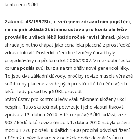
konferenci SÚKL
Zákon č. 48/1997Sb., o veřejném zdravotním pojištění,
mimo jiné ukládá Státnímu ústavu pro kontrolu léčiv
provádět u všech léků každoročně revizi úhrad.
(Slovo
úhrada je nutno chápat jako cena léku placená z prostředků
zdravotnictví.) Poslední předchozí změny úhrad byly
projednávány na přelomu let 2006/2007. V mezidobí česká
koruna posílila svůj kurz a na trh přišly nové generické léky.
To jsou dva základní důvody, proč by revize musela výrazně
snížit ceny placené z veřejných prostředků téměř u všech
léků. Tedy pokud by ji SÚKL provedl.
Státní ústav pro kontrolu léčiv však zákonem uložený úkol
nesplnil. Tuto skutečnost potvrzuje i jeho vlastní tisková
zpráva z 13. dubna 2010. V této zprávě SÚKL udává, že z
9037 kódů léků revize úhrad k 1. dubnu 2010 nabyla právní
moci u 1270 položek, u dalších 1400 probíhá odvolací řízení.
Přičemž u několika stovek položek podle doznání SÚKLu