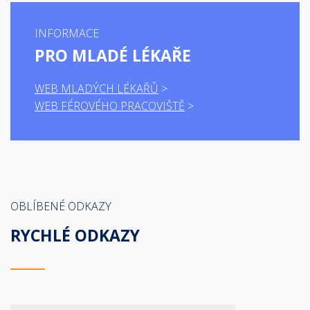
INFORMACE
PRO MLADÉ LÉKAŘE
WEB MLADÝCH LÉKAŘŮ
WEB FÉROVÉHO PRACOVIŠTĚ
OBLÍBENÉ ODKAZY
RYCHLÉ ODKAZY