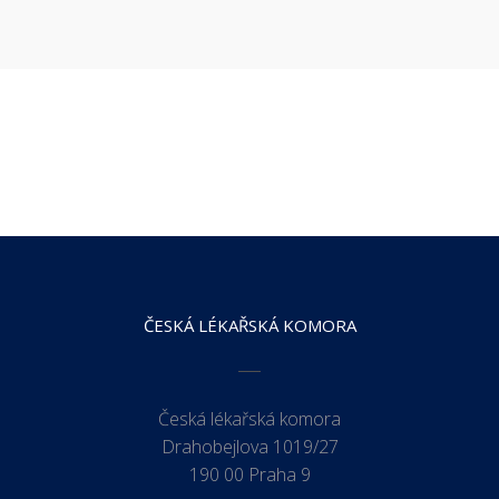
ČESKÁ LÉKAŘSKÁ KOMORA
Česká lékařská komora
Drahobejlova 1019/27
190 00 Praha 9