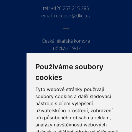
tel.:
+420 257 215 285
email:
recepce@clkcr.cz
Česká lékařská komora
Lužická 419/14
779 00 Olomouc
Používáme soubory
cookies
Tyto webové stránky používají
ODKAZY
soubory cookies a další sledovací
PRO LÉKAŘE
nástroje s cílem vylepšení
uživatelského prostředí, zobrazení
PRO VEŘEJNOST
přizpůsobeného obsahu a reklam,
VZDĚLÁVÁNÍ
analýzy návštěvnosti webových
stránek a zjištění zdroje návštěvnosti.