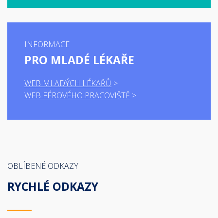
INFORMACE
PRO MLADÉ LÉKAŘE
WEB MLADÝCH LÉKAŘŮ
WEB FÉROVÉHO PRACOVIŠTĚ
OBLÍBENÉ ODKAZY
RYCHLÉ ODKAZY