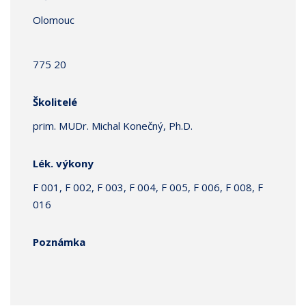
Olomouc
775 20
Školitelé
prim. MUDr. Michal Konečný, Ph.D.
Lék. výkony
F 001, F 002, F 003, F 004, F 005, F 006, F 008, F
016
Poznámka