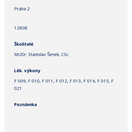
Praha 2
12808
Školitelé
MUDr. Stanislav Šimek, CSc.
Lék. výkony
F 009, F 010, F 011, F 012, F 013, F 014, F 015, F
021
Poznámka