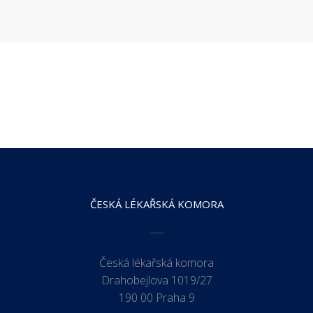
ČESKÁ LÉKAŘSKÁ KOMORA
Česká lékařská komora
Drahobejlova 1019/27
190 00 Praha 9