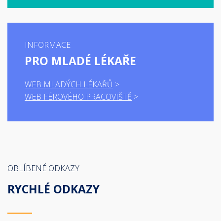
INFORMACE
PRO MLADÉ LÉKAŘE
WEB MLADÝCH LÉKAŘŮ
WEB FÉROVÉHO PRACOVIŠTĚ
OBLÍBENÉ ODKAZY
RYCHLÉ ODKAZY