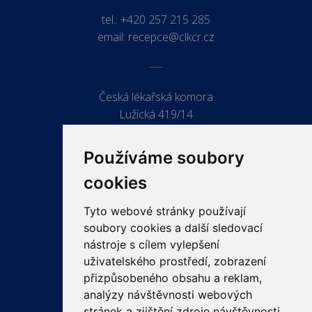
tel.:
+420 257 215 285
email:
recepce@clkcr.cz
Česká lékařská komora
Lužická 419/14
779 00 Olomouc
Používáme soubory
cookies
Tyto webové stránky používají
ODKAZY
soubory cookies a další sledovací
PRO LÉKAŘE
nástroje s cílem vylepšení
uživatelského prostředí, zobrazení
PRO VEŘEJNOST
přizpůsobeného obsahu a reklam,
VZDĚLÁVÁNÍ
analýzy návštěvnosti webových
stránek a zjištění zdroje návštěvnosti.