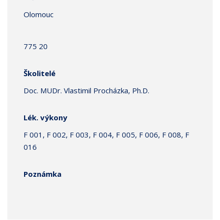
Olomouc
775 20
Školitelé
Doc. MUDr. Vlastimil Procházka, Ph.D.
Lék. výkony
F 001, F 002, F 003, F 004, F 005, F 006, F 008, F
016
Poznámka