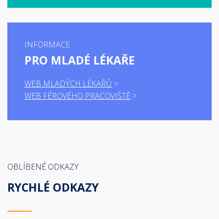
INFORMACE
PRO MLADÉ LÉKAŘE
WEB MLADÝCH LÉKAŘŮ
WEB FÉROVÉHO PRACOVIŠTĚ
OBLÍBENÉ ODKAZY
RYCHLÉ ODKAZY