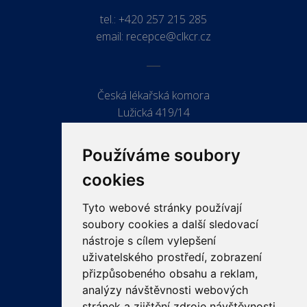
tel.:
+420 257 215 285
email:
recepce@clkcr.cz
Česká lékařská komora
Lužická 419/14
779 00 Olomouc
Používáme soubory
cookies
Tyto webové stránky používají
ODKAZY
soubory cookies a další sledovací
PRO LÉKAŘE
nástroje s cílem vylepšení
uživatelského prostředí, zobrazení
PRO VEŘEJNOST
přizpůsobeného obsahu a reklam,
VZDĚLÁVÁNÍ
analýzy návštěvnosti webových
stránek a zjištění zdroje návštěvnosti.