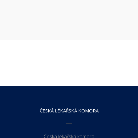
ČESKÁ LÉKAŘSKÁ KOMORA
Česká lékařská komora