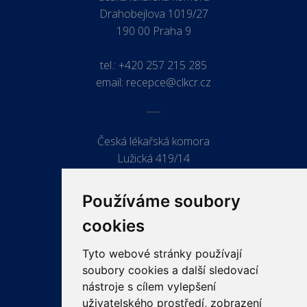
Drahobejlova 1019/27
190 00 Praha 9
tel.:
+420 257 215 285
email:
recepce@clkcr.cz
Česká lékařská komora
Lužická 419/14
779 00 Olomouc
Používáme soubory
cookies
Tyto webové stránky používají
ODKAZY
soubory cookies a další sledovací
PRO LÉKAŘE
nástroje s cílem vylepšení
uživatelského prostředí, zobrazení
PRO VEŘEJNOST