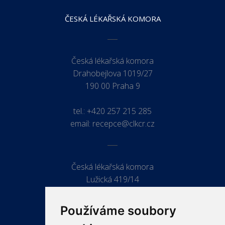
ČESKÁ LÉKAŘSKÁ KOMORA
Česká lékařská komora
Drahobejlova 1019/27
190 00 Praha 9
tel.:
+420 257 215 285
email:
recepce@clkcr.cz
Česká lékařská komora
Lužická 419/14
779 00 Olomouc
Používáme soubory