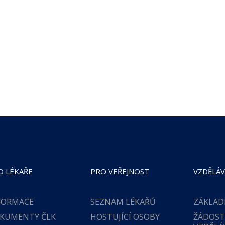
O LÉKAŘE
PRO VEŘEJNOST
VZDĚLÁV
FORMACE
SEZNAM LÉKAŘŮ
ZÁKLAD
KUMENTY ČLK
HOSTUJÍCÍ OSOBY
ŽÁDOST