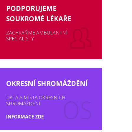
PODPORUJEME
SOUKROMÉ LÉKAŘE
ZACHRAŇME AMBULANTNÍ
SPECIALISTY
OKRESNÍ SHROMÁŽDĚNÍ
DATA A MÍSTA OKRESNÍCH
SHROMÁŽDĚNÍ
INFORMACE ZDE