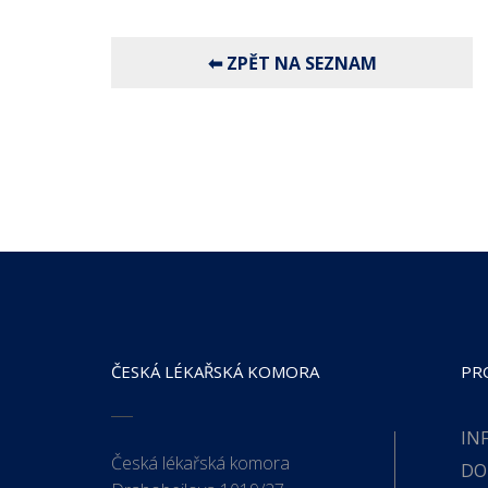
⬅ ZPĚT NA SEZNAM
ČESKÁ LÉKAŘSKÁ KOMORA
PR
IN
Česká lékařská komora
DO