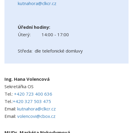
kutnahora@clkcr.cz
Úřední hodiny:
Úterý:
14:00 - 17:00
Středa: dle telefonické domluvy
Ing. Hana Volencová
Sekretářka OS
Tel.:
+420 723 400 636
Tel.:
+420 327 503 475
Email:
kutnahora@clkcr.cz
Email:
volencovi@cbox.cz
MUDr. Markéta Nykodymová