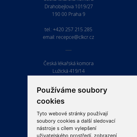
Drahobejlova 1019/27
190 00 Praha 9
tel.:
+420 257 215 285
email:
recepce@clkcr.cz
Česká lékařská komora
Lužická 419/14
779 00 Olomouc
Používáme soubory
cookies
Tyto webové stránky používají
ODKAZY
soubory cookies a další sledovací
PRO LÉKAŘE
nástroje s cílem vylepšení
uživatelského prostředí, zobrazení
PRO VEŘEJNOST