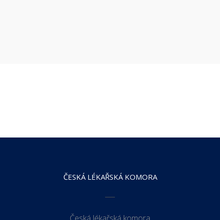
ČESKÁ LÉKAŘSKÁ KOMORA
Česká lékařská komora