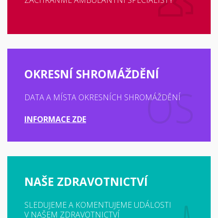
ZACHRAŇME AMBULANTNÍ SPECIALISTY
OKRESNÍ SHROMÁŽDĚNÍ
DATA A MÍSTA OKRESNÍCH SHROMÁŽDĚNÍ
INFORMACE ZDE
NAŠE ZDRAVOTNICTVÍ
SLEDUJEME A KOMENTUJEME UDÁLOSTI
V NAŠEM ZDRAVOTNICTVÍ