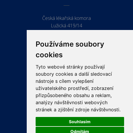
Česká lékařská komora
Lužická 419/14
779 00 Olomouc
Používáme soubory
cookies
Tyto webové stránky používají
ODKAZY
soubory cookies a další sledovací
PRO LÉKAŘE
nástroje s cílem vylepšení
uživatelského prostředí, zobrazení
PRO VEŘEJNOST
přizpůsobeného obsahu a reklam,
VZDĚLÁVÁNÍ
analýzy návštěvnosti webových
stránek a zjištění zdroje návštěvnosti.
Souhlasím
Odmítám