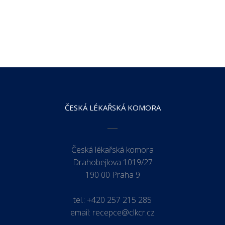
ČESKÁ LÉKAŘSKÁ KOMORA
Česká lékařská komora
Drahobejlova 1019/27
190 00 Praha 9
tel.:
+420 257 215 285
email:
recepce@clkcr.cz