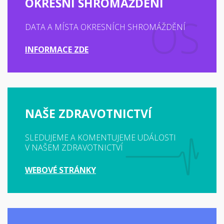
OKRESNÍ SHROMÁŽDĚNÍ
DATA A MÍSTA OKRESNÍCH SHROMÁŽDĚNÍ
INFORMACE ZDE
NAŠE ZDRAVOTNICTVÍ
SLEDUJEME A KOMENTUJEME UDÁLOSTI
V NAŠEM ZDRAVOTNICTVÍ
WEBOVÉ STRÁNKY