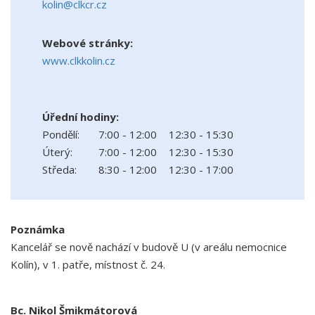
kolin@clkcr.cz
Webové stránky:
www.clkkolin.cz
Úřední hodiny:
Pondělí:
7:00 - 12:00
12:30 - 15:30
Úterý:
7:00 - 12:00
12:30 - 15:30
Středa:
8:30 - 12:00
12:30 - 17:00
Poznámka
Kancelář se nově nachází v budově U (v areálu nemocnice
Kolín), v 1. patře, místnost č. 24.
Bc. Nikol Šmikmátorová