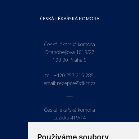
ČESKÁ LÉKAŘSKÁ KOMORA
Česká lékařská komora
Drahobejlova 1019/27
190 00 Praha 9
tel.:
+420 257 215 285
email:
recepce@clkcr.cz
Česká lékařská komora
Lužická 419/14
779 00 Olomouc
Používáme soubory