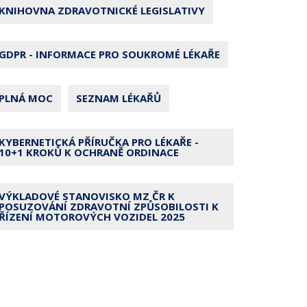
KNIHOVNA ZDRAVOTNICKÉ LEGISLATIVY
GDPR - INFORMACE PRO SOUKROMÉ LÉKAŘE
PLNÁ MOC
SEZNAM LÉKAŘŮ
KYBERNETICKÁ PŘÍRUČKA PRO LÉKAŘE -
10+1 KROKŮ K OCHRANĚ ORDINACE
VÝKLADOVÉ STANOVISKO MZ ČR K
POSUZOVÁNÍ ZDRAVOTNÍ ZPŮSOBILOSTI K
ŘÍZENÍ MOTOROVÝCH VOZIDEL 2025