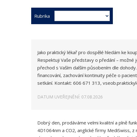
Rubrika
Jako praktický lékař pro dospělé hledám ke koup
Respektuji Vaše představy o předání – možné j
přechod s Vaším dalším působením dle dohody.
financování, zachování kontinuity péče o pacien
setkání. Kontakt: 606 671 313, vseob.praktick
DATUM UVEŘEJNĚNÍ: 07.08.2026
Dobrý den, prodáváme velmi kvalitní a plně fun
4D1064nm a CO2, anglické firmy MediSwiss, z n