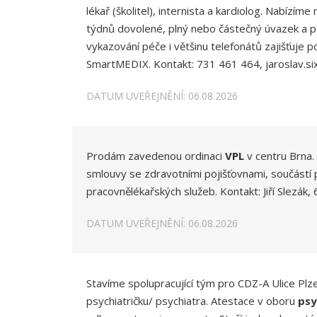
lékař (školitel), internista a kardiolog. Nabízí
týdnů dovolené, plný nebo částečný úvazek a po
vykazování péče i většinu telefonátů zajišťuj
SmartMEDIX. Kontakt: 731 461 464, jaroslav.si
DATUM UVEŘEJNĚNÍ: 06.08.2026
Prodám zavedenou ordinaci
VPL
v centru Brna.
smlouvy se zdravotními pojišťovnami, součástí 
pracovnělékařských služeb. Kontakt: Jiří Slezák
DATUM UVEŘEJNĚNÍ: 06.08.2026
Stavíme spolupracující tým pro CDZ-A Ulice Pl
psychiatričku/ psychiatra. Atestace v oboru
psy