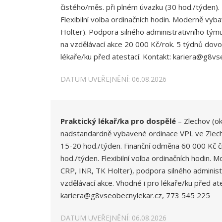
čistého/měs. při plném úvazku (30 hod./týden)
Flexibilní volba ordinačních hodin. Moderně vy
Holter). Podpora silného administrativního týmu
na vzdělávací akce 20 000 Kč/rok. 5 týdnů dovo
lékaře/ku před atestací. Kontakt: kariera@g8v
DATUM UVEŘEJNĚNÍ: 06.08.2026
Praktický lékař/ka pro dospělé
– Zlechov (ok
nadstandardně vybavené ordinace VPL ve Zlecho
15-20 hod./týden. Finanční odměna 60 000 Kč č
hod./týden. Flexibilní volba ordinačních hodin.
CRP, INR, TK Holter), podpora silného administ
vzdělávací akce. Vhodné i pro lékaře/ku před ate
kariera@g8vseobecnylekar.cz, 773 545 225
DATUM UVEŘEJNĚNÍ: 06.08.2026