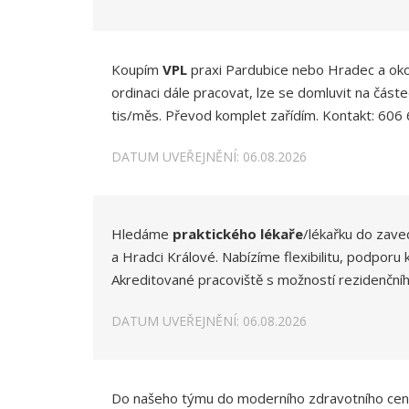
Koupím
VPL
praxi Pardubice nebo Hradec a okolí
ordinaci dále pracovat, lze se domluvit na čás
tis/měs. Převod komplet zařídím. Kontakt: 60
DATUM UVEŘEJNĚNÍ: 06.08.2026
Hledáme
praktického lékaře
/lékařku do zave
a Hradci Králové. Nabízíme flexibilitu, podporu
Akreditované pracoviště s možností rezidenční
DATUM UVEŘEJNĚNÍ: 06.08.2026
Do našeho týmu do moderního zdravotního cent