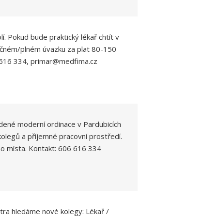
. Pokud bude praktický lékař chtít v
tečném/plném úvazku za plat 80-150
6 616 334, primar@medfima.cz
dené moderní ordinace v Pardubicích
 kolegů a příjemné pracovní prostředí.
ho místa. Kontakt: 606 616 334
ra hledáme nové kolegy: Lékař /