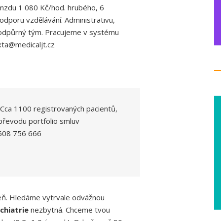
me mzdu 1 080 Kč/hod. hrubého, 6
dporu vzdělávání. Administrativu,
e podpůrný tým. Pracujeme v systému
xta@medicaljt.cz
 Cca 1100 registrovaných pacientů,
převodu portfolio smluv
, 608 756 666
zeň. Hledáme vytrvale odvážnou
chiatrie
nezbytná. Chceme tvou