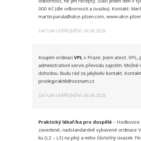
odbornost, ne jen recepty. Stačí jeden den v t
000 Kč (dle odbornosti a úvazku). Kontakt: Mart
martin.parula@ulice-plzen.com, www.ulice-plze
DATUM UVEŘEJNĚNÍ: 06.08.2026
Koupím ordinaci
VPL
v Praze. Jsem atest. VPL, 
administrativní servis převodu zajistím. Možné 
dohodou. Budu rád za jakýkoliv kontakt. Kontak
prodejpraktik@seznam.cz
DATUM UVEŘEJNĚNÍ: 06.08.2026
Praktický lékař/ka pro dospělé
– Hodkovice 
zavedené, nadstandardně vybavené ordinace VP
ku (L2 – L3) na plný a nebo částečný úvazek. F