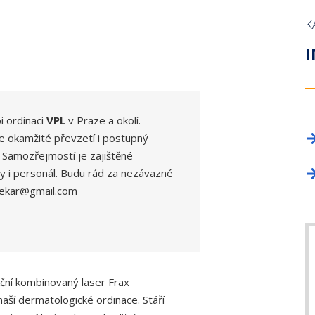
OKRESNÍ SHROMÁŽDĚNÍ
PROFESNÍ BEZÚHONNOST
NAPIŠTE NÁM!
LICENČNÍ KOM
ZAHRANIČNÍ O
K
DELEGÁTI SJEZDU
KNIHOVNA ZDRAVOTNICKÉ LEGISLATIVY
INZERCE
VĚDECKÁ RAD
TISKOVÉ ODDĚ
I
PRŮKAZ ČLENA ČLK
REGISTR ČLEN
FORMULÁŘE
PROFESNÍ BE
ČLENSKÉ PŘÍSPĚVKY
ČASOPIS TEM
i ordinaci
VPL
v Praze a okolí.
ČASOPIS A WEBOVÉ STRÁNKY ČLK
e okamžité převzetí i postupný
KANCELÁŘE
 Samozřejmostí je zajištěné
INZERCE
INZERCE
ty i personál. Budu rád za nezávazné
ylekar@gmail.com
kční kombinovaný laser Frax
aší dermatologické ordinace. Stáří