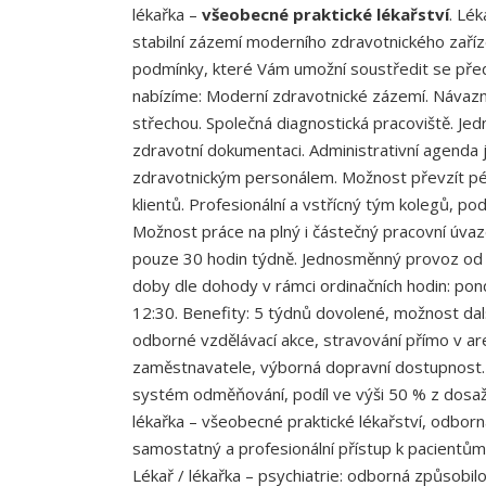
lékařka –
všeobecné praktické lékařství
. Lék
stabilní zázemí moderního zdravotnického zaříz
podmínky, které Vám umožní soustředit se před
nabízíme: Moderní zdravotnické zázemí. Návaz
střechou. Společná diagnostická pracoviště. Jed
zdravotní dokumentaci. Administrativní agenda j
zdravotnickým personálem. Možnost převzít péč
klientů. Profesionální a vstřícný tým kolegů, pod
Možnost práce na plný i částečný pracovní úvaz
pouze 30 hodin týdně. Jednosměnný provoz od p
doby dle dohody v rámci ordinačních hodin: pon
12:30. Benefity: 5 týdnů dovolené, možnost dal
odborné vzdělávací akce, stravování přímo v are
zaměstnavatele, výborná dopravní dostupnost. 
systém odměňování, podíl ve výši 50 % z dosaž
lékařka – všeobecné praktické lékařství, odborná
samostatný a profesionální přístup k pacientů
Lékař / lékařka – psychiatrie: odborná způsobilo