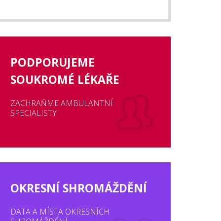
PODPORUJEME
SOUKROMÉ LÉKAŘE
ZACHRAŇME AMBULANTNÍ
SPECIALISTY
OKRESNÍ SHROMÁŽDĚNÍ
DATA A MÍSTA OKRESNÍCH