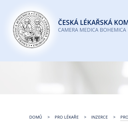
Česká
lékařská
ČESKÁ
LÉKAŘSKÁ KO
komora
CAMERA MEDICA BOHEMICA
DOMŮ
PRO LÉKAŘE
INZERCE
PRO