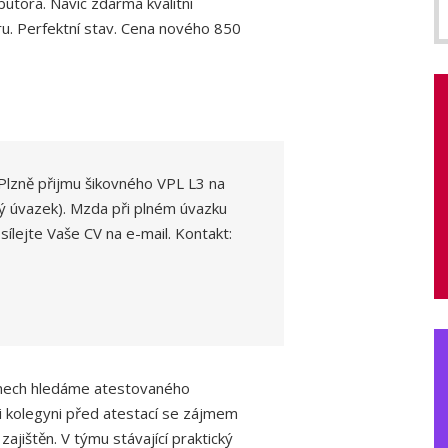
utora. Navíc zdarma kvalitní
ru. Perfektní stav. Cena nového 850
Plzně přijmu šikovného VPL L3 na
ný úvazek). Mzda při plném úvazku
sílejte Vaše CV na e-mail. Kontakt:
anech hledáme atestovaného
či kolegyni před atestací se zájmem
ajištěn. V týmu stávající praktický