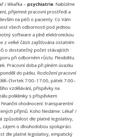
ař / lékařka –
psychiatrie
. Nabízíme
ení, příjemné pracovní prostředí a
evším na péči o pacienty. Co Vám
nost všech odborností pod jednou
notný software a plně elektronickou
e z velké části zajišťována ostatním
i o dostatečný počet stávajících
poru při odborném růstu. Flexibilitu.
ek. Pracovní doba při plném úvazku
ondělí do pátku. Rozložení pracovní
dělí–čtvrtek 7:00–17:00, pátek 7:00–
šího vzdělávání, příspěvky na
álu polikliniky s příspěvkem
Finanční ohodnocení: transparentní
ených příjmů. Koho hledáme: Lékař /
 způsobilost dle platné legislativy,
m, zájem o dlouhodobou spolupráci.
st dle platné legislativy, empatický