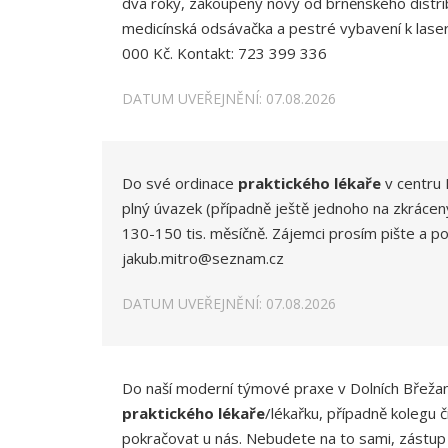
dva roky, zakoupený nový od brněnského distrib
medicínská odsávačka a pestré vybavení k lase
000 Kč. Kontakt: 723 399 336
DATUM UVEŘEJNĚNÍ: 07.08.2026
Do své ordinace
praktického lékaře
v centru 
plný úvazek (případně ještě jednoho na zkráce
130-150 tis. měsíčně. Zájemci prosím pište a po
jakub.mitro@seznam.cz
DATUM UVEŘEJNĚNÍ: 07.08.2026
Do naší moderní týmové praxe v Dolních Břež
praktického lékaře
/lékařku, případně kolegu 
pokračovat u nás. Nebudete na to sami, zástup z