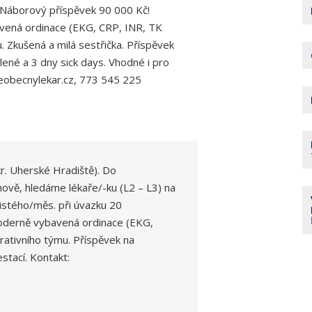
. Náborový příspěvek 90 000 Kč!
bavená ordinace (EKG, CRP, INR, TK
. Zkušená a milá sestřička. Příspěvek
lené a 3 dny sick days. Vhodné i pro
seobecnylekar.cz, 773 545 225
r. Uherské Hradiště). Do
vě, hledáme lékaře/-ku (L2 – L3) na
istého/měs. při úvazku 20
 Moderně vybavená ordinace (EKG,
rativního týmu. Příspěvek na
stací. Kontakt: