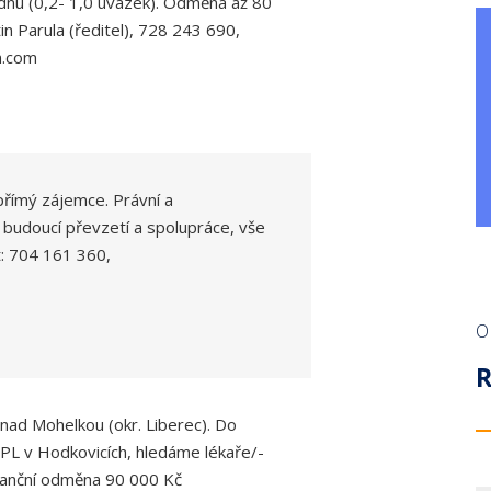
ýdnu (0,2- 1,0 úvazek). Odměna až 80
in Parula (ředitel), 728 243 690,
n.com
přímý zájemce. Právní a
i budoucí převzetí a spolupráce, vše
t: 704 161 360,
O
nad Mohelkou (okr. Liberec). Do
L v Hodkovicích, hledáme lékaře/-
inanční odměna 90 000 Kč