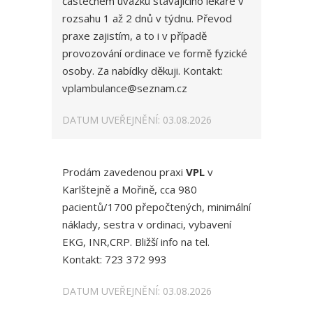
částečném úvazku stávajícího lékaře v
rozsahu 1 až 2 dnů v týdnu. Převod
praxe zajistím, a to i v případě
provozování ordinace ve formě fyzické
osoby. Za nabídky děkuji. Kontakt:
vplambulance@seznam.cz
DATUM UVEŘEJNĚNÍ: 03.08.2026
Prodám zavedenou praxi
VPL
v
Karlštejně a Mořině, cca 980
pacientů/1700 přepočtených, minimální
náklady, sestra v ordinaci, vybavení
EKG, INR,CRP. Bližší info na tel.
Kontakt: 723 372 993
DATUM UVEŘEJNĚNÍ: 03.08.2026