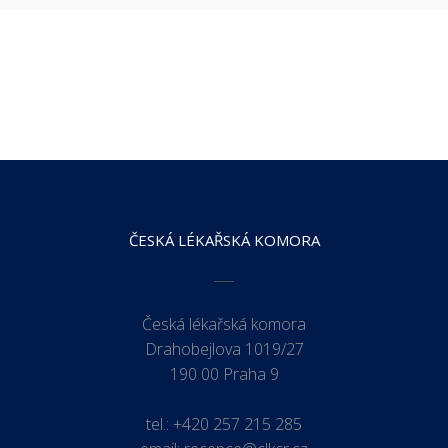
ČESKÁ LÉKAŘSKÁ KOMORA
Česká lékařská komora
Drahobejlova 1019/27
190 00 Praha 9
tel.:
+420 257 215 285