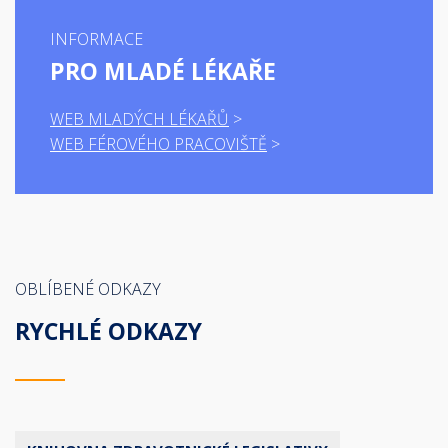
INFORMACE
PRO MLADÉ LÉKAŘE
WEB MLADÝCH LÉKAŘŮ
WEB FÉROVÉHO PRACOVIŠTĚ
OBLÍBENÉ ODKAZY
RYCHLÉ ODKAZY