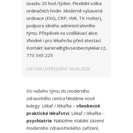
úvazku 20 hod./týden. Flexibilní volba
ordinačních hodin. Moderně vybavená
ordinace (EKG, CRP, INR, TK Holter),
podpora silného administrativního
týmu. Příspěvek na vzdělávací akce.
Vhodné i pro lékaře/ku před atestací.
Kontakt: kariera@g8vseobecnylekar.cz,
773 545 225
DATUM UVEŘEJNĚNÍ: 06.08.2026
Do našeho týmu do moderního
zdravotního centra hledáme nové
kolegy: Lékař / lékařka –
všeobecné
praktické lékařství
. Lékař / lékařka –
psychiatrie
. Nabízíme stabilní zázemí
moderního zdravotnického zařízení,