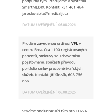
podpůrný tým. Pracujeme v systému
SmartMEDIX. Kontakt: 731 461 464,
jaroslav.sixta@medicaljt.cz
DATUM UVEŘEJNĚNÍ: 06.08.2026
Prodám zavedenou ordinaci
VPL
v
centru Brna. Cca 1100 registrovaných
pacientů, smlouvy se zdravotními
pojišťovnami, součástí převodu
portfolio smluv pracovnělékařských
služeb. Kontakt: Jiří Slezák, 608 756
666
DATUM UVEŘEJNĚNÍ: 06.08.2026
Stavíme spolupracující tým pro CDZ-A