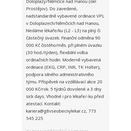
Doloplazy/Němčice nad Hanou (okr.
Prostějov). Do zavedené,
nadstandardně vybavené ordinace VPL
v Doloplazech/Němčicích nad Hanou,
hledáme lékaře/ku (L2 - L3) na plný či
částečný úvazek. Finanční odměna 90
000 Kč čistého/měs. při plném úvazku
(30 hod./týden), flexibilní volba
ordinačních hodin. Moderně vybavená
ordinace (EKG, CRP, INR, TK Holter),
podpora silného administrativního
týmu. Příspěvek na vzdělávací akce 20
000 Kč/rok. 5 týdnů dovolené a 3 dny
sick days. Vhodné i pro lékaře/-ku před
atestací. Kontakt:
kariera@g8vseobecnylekar.cz, 773
545 225