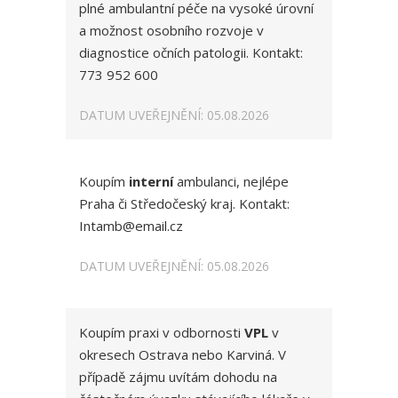
plné ambulantní péče na vysoké úrovní
a možnost osobního rozvoje v
diagnostice očních patologii. Kontakt:
773 952 600
DATUM UVEŘEJNĚNÍ: 05.08.2026
Koupím
interní
ambulanci, nejlépe
Praha či Středočeský kraj. Kontakt:
Intamb@email.cz
DATUM UVEŘEJNĚNÍ: 05.08.2026
Koupím praxi v odbornosti
VPL
v
okresech Ostrava nebo Karviná. V
případě zájmu uvítám dohodu na