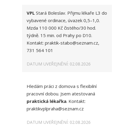
VPL
Stará Boleslav. Přijmu lékaře L3 do
vybavené ordinace, úvazek 0,5–1,0.
Mzda 110 000 Kč čistého/30 hod.
týdně. 15 min. od Prahy po D10.
Kontakt: praktik-stabo@seznam.cz,
731 564 101
DATUM UVEŘEJNĚNÍ: 02.08.2026
Hledám práci z domova s flexibilní
pracovní dobou. Jsem atestovaná
praktická lékařka
. Kontakt:
praktikvplpraha@seznam.cz
DATUM UVEŘEJNĚNÍ: 02.08.2026