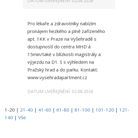
DATUM UVEŘEJNĚNÍ: 02.08.2026
Pro lékaře a zdravotníky nabízím
pronájem hezkého a plně zařízeného
apt. 1KK v Praze na Vyšehradě s
dostupností do centra MHD á
15min/také v blízkosti magistrály a
výjezdu na D1. S s výhledem na
Pražský hrad a do parku. Kontakt:
www.vysehradapartment.cz
DATUM UVEŘEJNĚNÍ: 02.08.2026
1-20
|
21-40
|
41-60
|
61-80
|
81-100
|
101-120
|
121-
140
|
Vše