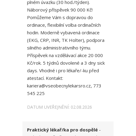
plném úvazku (30 hod./týden).
Náborový příspěvek 90 000 Kč!
Pomůžeme Vám s dopravou do
ordinace, flexibilní volba ordinačních
hodin. Moderně vybavená ordinace
(EKG, CRP, INR, TK Holter), podpora
silného administrativního týmu.
Příspěvek na vzdělávací akce 20 000
Kč/rok. 5 týdnů dovolené a 3 dny sick
days. Vhodné i pro lékaře/-ku před
atestací. Kontakt:
kariera@vseobecnylekarsro.cz, 773
545 225
DATUM UVEŘEJNĚNÍ: 02.08.2026
Praktický lékař/ka pro dospělé
-