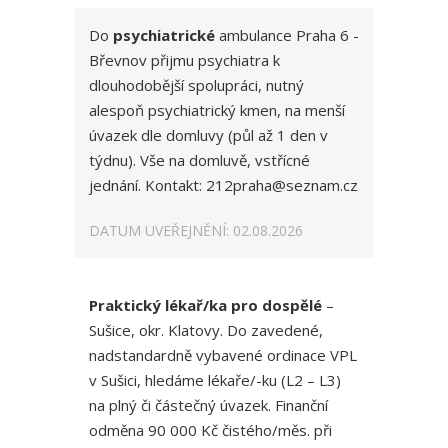
Do
psychiatrické
ambulance Praha 6 -
Břevnov přijmu psychiatra k
dlouhodobější spolupráci, nutný
alespoň psychiatrický kmen, na menší
úvazek dle domluvy (půl až 1 den v
týdnu). Vše na domluvě, vstřícné
jednání. Kontakt: 212praha@seznam.cz
DATUM UVEŘEJNĚNÍ: 02.08.2026
Praktický lékař/ka pro dospělé
–
Sušice, okr. Klatovy. Do zavedené,
nadstandardně vybavené ordinace VPL
v Sušici, hledáme lékaře/-ku (L2 – L3)
na plný či částečný úvazek. Finanční
odměna 90 000 Kč čistého/měs. při