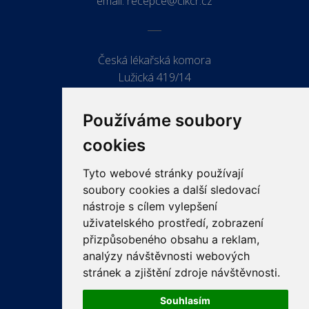
email:
recepce@clkcr.cz
Česká lékařská komora
Lužická 419/14
779 00 Olomouc
Používáme soubory
cookies
Tyto webové stránky používají
ODKAZY
soubory cookies a další sledovací
PRO LÉKAŘE
nástroje s cílem vylepšení
uživatelského prostředí, zobrazení
PRO VEŘEJNOST
přizpůsobeného obsahu a reklam,
VZDĚLÁVÁNÍ
analýzy návštěvnosti webových
stránek a zjištění zdroje návštěvnosti.
Souhlasím