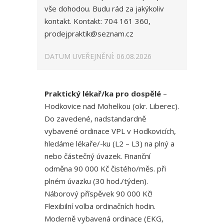
vše dohodou. Budu rád za jakýkoliv
kontakt. Kontakt: 704 161 360,
prodejpraktik@seznam.cz
DATUM UVEŘEJNĚNÍ: 06.08.2026
Praktický lékař/ka pro dospělé
–
Hodkovice nad Mohelkou (okr. Liberec).
Do zavedené, nadstandardně
vybavené ordinace VPL v Hodkovicích,
hledáme lékaře/-ku (L2 – L3) na plný a
nebo částečný úvazek. Finanční
odměna 90 000 Kč čistého/měs. při
plném úvazku (30 hod./týden).
Náborový příspěvek 90 000 Kč!
Flexibilní volba ordinačních hodin.
Moderně vybavená ordinace (EKG,