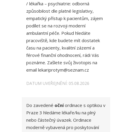
/ lékařka – psychiatrie: odborná
způsobilost dle platné legislativy,
empatický přístup k pacientům, zájem
podílet se na rozvoji moderní
ambulantní péče. Pokud hledáte
pracoviště, kde budete mít dostatek
času na pacienty, kvalitní zázemí a
férové finanční ohodnocení, rádi Vás
poznáme. Zašlete svůj životopis na
email lekariprotym@seznam.cz
DATUM UVEŘEJNĚNÍ: 05.08.2026
Do zavedené
oční
ordinace s optikou v
Praze 3 hledáme lékaře/ku na plný
nebo částečný úvazek. Ordinace
moderně vybavená pro poskytování