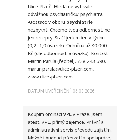
Ulice Plzeň. Hledáme vytrvale
odvážnou psychiatričku/ psychiatra.
Atestace v oboru
psychiatrie
nezbytná. Chceme tvou odbornost, ne
jen recepty. Stačí jeden den v týdnu
(0,2- 1,0 úvazek). Odměna až 80 000
Kč (dle odbornosti a úvazku). Kontakt:
Martin Parula (ředitel), 728 243 690,
martin.parula@ulice-plzen.com,
www.ulice-plzen.com
DATUM UVEŘEJNĚNÍ: 06.08.2026
Koupím ordinaci
VPL
v Praze. Jsem
atest. VPL, přímý zájemce. Právní a
administrativní servis převodu zajistím.
Možné i budoucí převzetí a spolupráce,