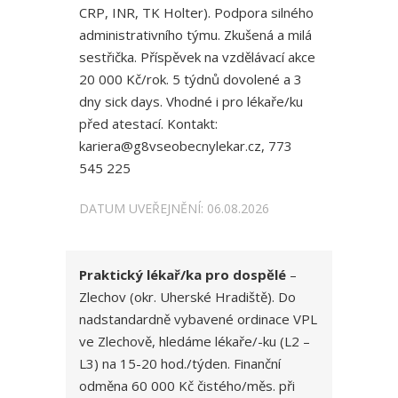
CRP, INR, TK Holter). Podpora silného
administrativního týmu. Zkušená a milá
sestřička. Příspěvek na vzdělávací akce
20 000 Kč/rok. 5 týdnů dovolené a 3
dny sick days. Vhodné i pro lékaře/ku
před atestací. Kontakt:
kariera@g8vseobecnylekar.cz, 773
545 225
DATUM UVEŘEJNĚNÍ: 06.08.2026
Praktický lékař/ka pro dospělé
–
Zlechov (okr. Uherské Hradiště). Do
nadstandardně vybavené ordinace VPL
ve Zlechově, hledáme lékaře/-ku (L2 –
L3) na 15-20 hod./týden. Finanční
odměna 60 000 Kč čistého/měs. při