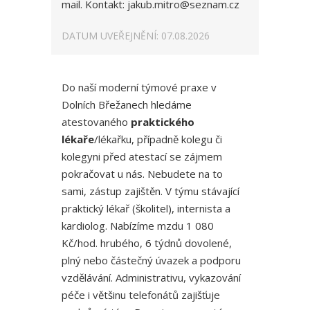
mail. Kontakt: jakub.mitro@seznam.cz
DATUM UVEŘEJNĚNÍ: 07.08.2026
Do naší moderní týmové praxe v
Dolních Břežanech hledáme
atestovaného
praktického
lékaře
/lékařku, případně kolegu či
kolegyni před atestací se zájmem
pokračovat u nás. Nebudete na to
sami, zástup zajištěn. V týmu stávající
praktický lékař (školitel), internista a
kardiolog. Nabízíme mzdu 1 080
Kč/hod. hrubého, 6 týdnů dovolené,
plný nebo částečný úvazek a podporu
vzdělávání. Administrativu, vykazování
péče i většinu telefonátů zajišťuje