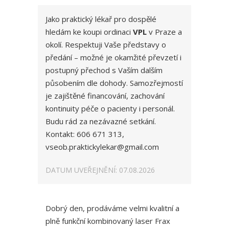
Jako praktický lékař pro dospělé
hledám ke koupi ordinaci
VPL
v Praze a
okolí. Respektuji Vaše představy o
předání – možné je okamžité převzetí i
postupný přechod s Vaším dalším
působením dle dohody. Samozřejmostí
je zajištěné financování, zachování
kontinuity péče o pacienty i personál.
Budu rád za nezávazné setkání.
Kontakt: 606 671 313,
vseob.praktickylekar@gmail.com
DATUM UVEŘEJNĚNÍ: 07.08.2026
Dobrý den, prodáváme velmi kvalitní a
plně funkční kombinovaný laser Frax