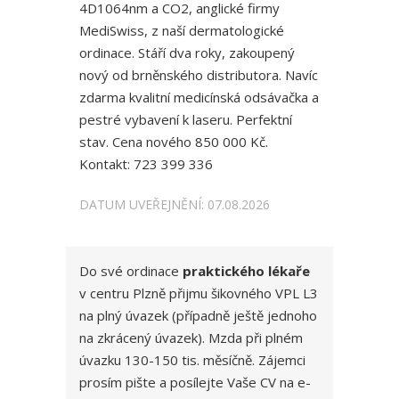
4D1064nm a CO2, anglické firmy
MediSwiss, z naší dermatologické
ordinace. Stáří dva roky, zakoupený
nový od brněnského distributora. Navíc
zdarma kvalitní medicínská odsávačka a
pestré vybavení k laseru. Perfektní
stav. Cena nového 850 000 Kč.
Kontakt: 723 399 336
DATUM UVEŘEJNĚNÍ: 07.08.2026
Do své ordinace
praktického lékaře
v centru Plzně přijmu šikovného VPL L3
na plný úvazek (případně ještě jednoho
na zkrácený úvazek). Mzda při plném
úvazku 130-150 tis. měsíčně. Zájemci
prosím pište a posílejte Vaše CV na e-