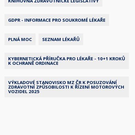
KNIHOVNA ZDRAVOTNICKÉ LEGISLATIVY
GDPR - INFORMACE PRO SOUKROMÉ LÉKAŘE
PLNÁ MOC
SEZNAM LÉKAŘŮ
KYBERNETICKÁ PŘÍRUČKA PRO LÉKAŘE - 10+1 KROKŮ
K OCHRANĚ ORDINACE
VÝKLADOVÉ STANOVISKO MZ ČR K POSUZOVÁNÍ
ZDRAVOTNÍ ZPŮSOBILOSTI K ŘÍZENÍ MOTOROVÝCH
VOZIDEL 2025