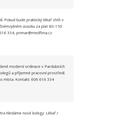
. Pokud bude praktický lékař chtít v
tečném/plném úvazku za plat 80-150
6 616 334, primar@medfima.cz
dené moderní ordinace v Pardubicích
 kolegů a příjemné pracovní prostředí.
ho místa. Kontakt: 606 616 334
ra hledáme nové kolegy: Lékař /