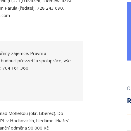
ýdnu (0,2- 1,0 úvazek). Odměna až 80
in Parula (ředitel), 728 243 690,
n.com
přímý zájemce. Právní a
i budoucí převzetí a spolupráce, vše
t: 704 161 360,
O
nad Mohelkou (okr. Liberec). Do
L v Hodkovicích, hledáme lékaře/-
inanční odměna 90 000 Kč