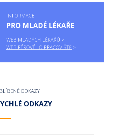
INFORMACE
PRO MLADÉ LÉKAŘE
WEB MLADÝCH LÉKAŘŮ
WEB FÉROVÉHO PRACOVIŠTĚ
BLÍBENÉ ODKAZY
RYCHLÉ ODKAZY