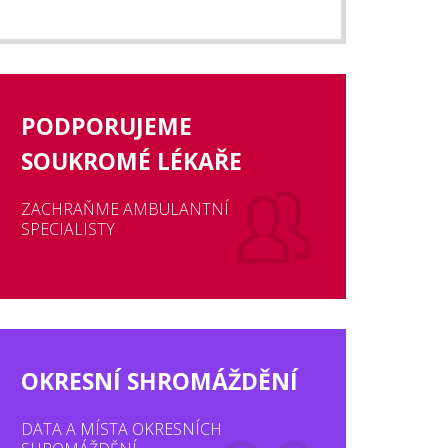
PODPORUJEME
SOUKROMÉ LÉKAŘE
ZACHRAŇME AMBULANTNÍ
SPECIALISTY
OKRESNÍ SHROMÁŽDĚNÍ
DATA A MÍSTA OKRESNÍCH