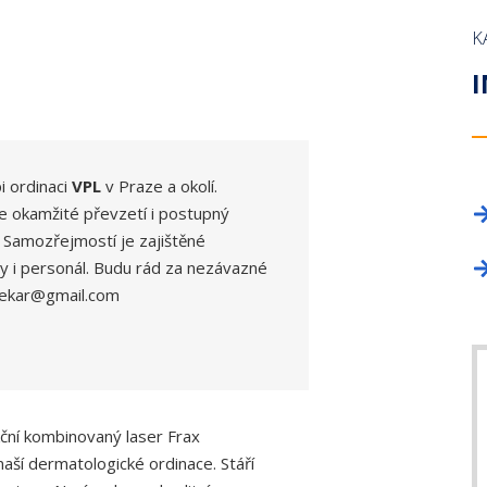
OKRESNÍ SHROMÁŽDĚNÍ
PROFESNÍ BEZÚHONNOST
NAPIŠTE NÁM!
LICENČNÍ KOM
ZAHRANIČNÍ O
K
DELEGÁTI SJEZDU
KNIHOVNA ZDRAVOTNICKÉ LEGISLATIVY
INZERCE
VĚDECKÁ RAD
TISKOVÉ ODDĚ
I
PRŮKAZ ČLENA ČLK
REGISTR ČLEN
FORMULÁŘE
PROFESNÍ BE
ČLENSKÉ PŘÍSPĚVKY
ČASOPIS TEM
i ordinaci
VPL
v Praze a okolí.
ČASOPIS A WEBOVÉ STRÁNKY ČLK
e okamžité převzetí i postupný
KANCELÁŘE
 Samozřejmostí je zajištěné
INZERCE
INZERCE
ty i personál. Budu rád za nezávazné
ylekar@gmail.com
kční kombinovaný laser Frax
aší dermatologické ordinace. Stáří