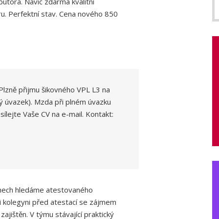
utora. Navíc zdarma kvalitní
ru. Perfektní stav. Cena nového 850
Plzně přijmu šikovného VPL L3 na
ný úvazek). Mzda při plném úvazku
sílejte Vaše CV na e-mail. Kontakt:
anech hledáme atestovaného
či kolegyni před atestací se zájmem
ajištěn. V týmu stávající praktický