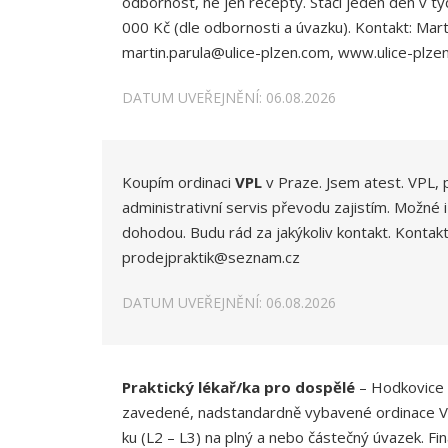
odbornost, ne jen recepty. Stačí jeden den v t
000 Kč (dle odbornosti a úvazku). Kontakt: Mart
martin.parula@ulice-plzen.com, www.ulice-plze
DATUM UVEŘEJNĚNÍ: 06.08.2026
Koupím ordinaci
VPL
v Praze. Jsem atest. VPL, 
administrativní servis převodu zajistím. Možné 
dohodou. Budu rád za jakýkoliv kontakt. Kontak
prodejpraktik@seznam.cz
DATUM UVEŘEJNĚNÍ: 06.08.2026
Praktický lékař/ka pro dospělé
– Hodkovice 
zavedené, nadstandardně vybavené ordinace VP
ku (L2 – L3) na plný a nebo částečný úvazek. F