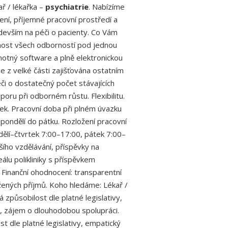
ař / lékařka –
psychiatrie
. Nabízíme
ení, příjemné pracovní prostředí a
evším na péči o pacienty. Co Vám
nost všech odborností pod jednou
notný software a plně elektronickou
e z velké části zajišťována ostatním
i o dostatečný počet stávajících
poru při odborném růstu. Flexibilitu.
ek. Pracovní doba při plném úvazku
ondělí do pátku. Rozložení pracovní
dělí–čtvrtek 7:00–17:00, pátek 7:00–
šího vzdělávání, příspěvky na
álu polikliniky s příspěvkem
Finanční ohodnocení: transparentní
ených příjmů. Koho hledáme: Lékař /
 způsobilost dle platné legislativy,
m, zájem o dlouhodobou spolupráci.
st dle platné legislativy, empatický