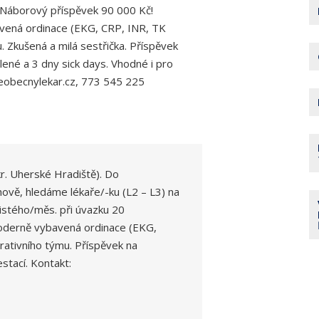
. Náborový příspěvek 90 000 Kč!
bavená ordinace (EKG, CRP, INR, TK
. Zkušená a milá sestřička. Příspěvek
lené a 3 dny sick days. Vhodné i pro
seobecnylekar.cz, 773 545 225
r. Uherské Hradiště). Do
vě, hledáme lékaře/-ku (L2 – L3) na
istého/měs. při úvazku 20
 Moderně vybavená ordinace (EKG,
rativního týmu. Příspěvek na
stací. Kontakt: