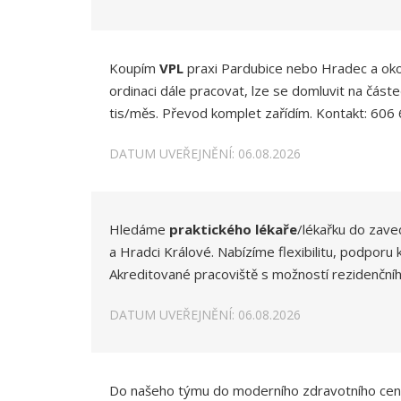
Koupím
VPL
praxi Pardubice nebo Hradec a okolí
ordinaci dále pracovat, lze se domluvit na čás
tis/měs. Převod komplet zařídím. Kontakt: 60
DATUM UVEŘEJNĚNÍ: 06.08.2026
Hledáme
praktického lékaře
/lékařku do zave
a Hradci Králové. Nabízíme flexibilitu, podporu
Akreditované pracoviště s možností rezidenční
DATUM UVEŘEJNĚNÍ: 06.08.2026
Do našeho týmu do moderního zdravotního cent