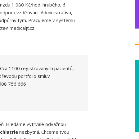
me mzdu 1 080 Kč/hod. hrubého, 6
dporu vzdělávání. Administrativu,
e podpůrný tým. Pracujeme v systému
xta@medicaljt.cz
 Cca 1100 registrovaných pacientů,
převodu portfolio smluv
, 608 756 666
zeň. Hledáme vytrvale odvážnou
chiatrie
nezbytná. Chceme tvou