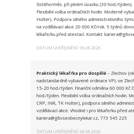
čistého/měs. při plném úvazku (30 hod./týden)
Flexibilní volba ordinačních hodin. Moderně vy
Holter). Podpora silného administrativního týmu
na vzdělávací akce 20 000 Kč/rok. 5 týdnů dovo
lékaře/ku před atestací. Kontakt: kariera@g8v
DATUM UVEŘEJNĚNÍ: 06.08.2026
Praktický lékař/ka pro dospělé
– Zlechov (ok
nadstandardně vybavené ordinace VPL ve Zlecho
15-20 hod./týden. Finanční odměna 60 000 Kč č
hod./týden. Flexibilní volba ordinačních hodin.
CRP, INR, TK Holter), podpora silného administ
vzdělávací akce. Vhodné i pro lékaře/ku před ate
kariera@g8vseobecnylekar.cz, 773 545 225
DATUM UVEŘEJNĚNÍ: 06.08.2026