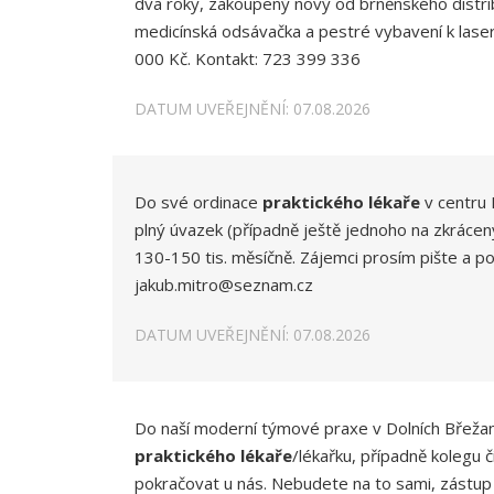
dva roky, zakoupený nový od brněnského distrib
medicínská odsávačka a pestré vybavení k lase
000 Kč. Kontakt: 723 399 336
DATUM UVEŘEJNĚNÍ: 07.08.2026
Do své ordinace
praktického lékaře
v centru 
plný úvazek (případně ještě jednoho na zkráce
130-150 tis. měsíčně. Zájemci prosím pište a po
jakub.mitro@seznam.cz
DATUM UVEŘEJNĚNÍ: 07.08.2026
Do naší moderní týmové praxe v Dolních Břež
praktického lékaře
/lékařku, případně kolegu 
pokračovat u nás. Nebudete na to sami, zástup z