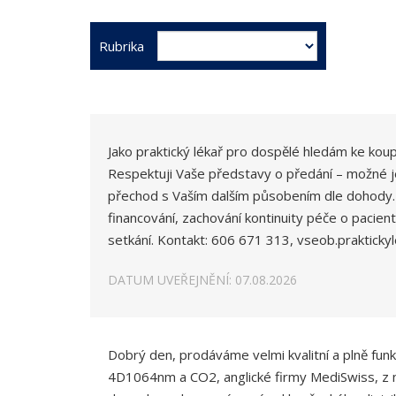
Rubrika
Jako praktický lékař pro dospělé hledám ke koup
Respektuji Vaše představy o předání – možné j
přechod s Vaším dalším působením dle dohody.
financování, zachování kontinuity péče o pacien
setkání. Kontakt: 606 671 313, vseob.praktick
DATUM UVEŘEJNĚNÍ: 07.08.2026
Dobrý den, prodáváme velmi kvalitní a plně fun
4D1064nm a CO2, anglické firmy MediSwiss, z n