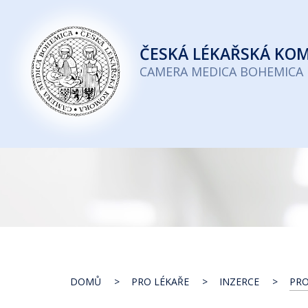
Česká
lékařská
ČESKÁ
LÉKAŘSKÁ KO
komora
CAMERA MEDICA BOHEMICA
DOMŮ
PRO LÉKAŘE
INZERCE
PRO