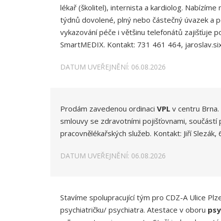
lékař (školitel), internista a kardiolog. Nabízí
týdnů dovolené, plný nebo částečný úvazek a po
vykazování péče i většinu telefonátů zajišťuj
SmartMEDIX. Kontakt: 731 461 464, jaroslav.si
DATUM UVEŘEJNĚNÍ: 06.08.2026
Prodám zavedenou ordinaci
VPL
v centru Brna.
smlouvy se zdravotními pojišťovnami, součástí 
pracovnělékařských služeb. Kontakt: Jiří Slezák
DATUM UVEŘEJNĚNÍ: 06.08.2026
Stavíme spolupracující tým pro CDZ-A Ulice Pl
psychiatričku/ psychiatra. Atestace v oboru
psy