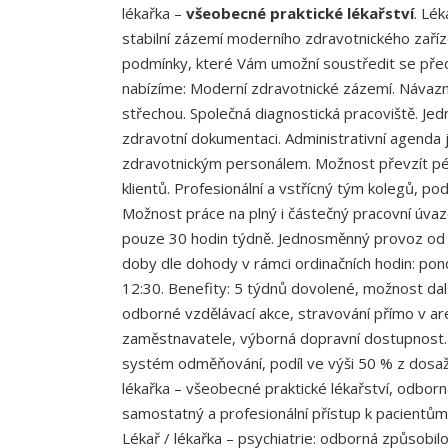
lékařka –
všeobecné praktické lékařství
. Lék
stabilní zázemí moderního zdravotnického zaříz
podmínky, které Vám umožní soustředit se před
nabízíme: Moderní zdravotnické zázemí. Návaz
střechou. Společná diagnostická pracoviště. Jed
zdravotní dokumentaci. Administrativní agenda j
zdravotnickým personálem. Možnost převzít péč
klientů. Profesionální a vstřícný tým kolegů, pod
Možnost práce na plný i částečný pracovní úvaz
pouze 30 hodin týdně. Jednosměnný provoz od p
doby dle dohody v rámci ordinačních hodin: pon
12:30. Benefity: 5 týdnů dovolené, možnost dal
odborné vzdělávací akce, stravování přímo v are
zaměstnavatele, výborná dopravní dostupnost. 
systém odměňování, podíl ve výši 50 % z dosaž
lékařka – všeobecné praktické lékařství, odborná
samostatný a profesionální přístup k pacientů
Lékař / lékařka – psychiatrie: odborná způsobilo