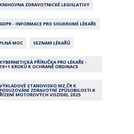
KNIHOVNA ZDRAVOTNICKÉ LEGISLATIVY
GDPR - INFORMACE PRO SOUKROMÉ LÉKAŘE
PLNÁ MOC
SEZNAM LÉKAŘŮ
KYBERNETICKÁ PŘÍRUČKA PRO LÉKAŘE -
10+1 KROKŮ K OCHRANĚ ORDINACE
VÝKLADOVÉ STANOVISKO MZ ČR K
POSUZOVÁNÍ ZDRAVOTNÍ ZPŮSOBILOSTI K
ŘÍZENÍ MOTOROVÝCH VOZIDEL 2025