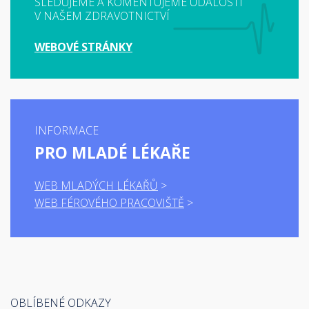
SLEDUJEME A KOMENTUJEME UDÁLOSTI
V NAŠEM ZDRAVOTNICTVÍ
WEBOVÉ STRÁNKY
INFORMACE
PRO MLADÉ LÉKAŘE
WEB MLADÝCH LÉKAŘŮ
WEB FÉROVÉHO PRACOVIŠTĚ
OBLÍBENÉ ODKAZY