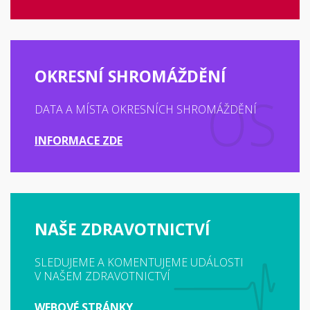
OKRESNÍ SHROMÁŽDĚNÍ
DATA A MÍSTA OKRESNÍCH SHROMÁŽDĚNÍ
INFORMACE ZDE
NAŠE ZDRAVOTNICTVÍ
SLEDUJEME A KOMENTUJEME UDÁLOSTI
V NAŠEM ZDRAVOTNICTVÍ
WEBOVÉ STRÁNKY