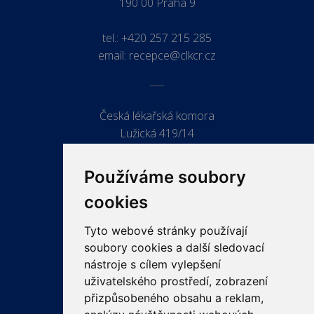
190 00 Praha 9
tel.:
+420 257 215 285
email:
recepce@clkcr.cz
Česká lékařská komora
Lužická 419/14
779 00 Olomouc
Používáme soubory
cookies
Tyto webové stránky používají
ODKAZY
soubory cookies a další sledovací
PRO LÉKAŘE
nástroje s cílem vylepšení
uživatelského prostředí, zobrazení
PRO VEŘEJNOST
přizpůsobeného obsahu a reklam,
VZDĚLÁVÁNÍ