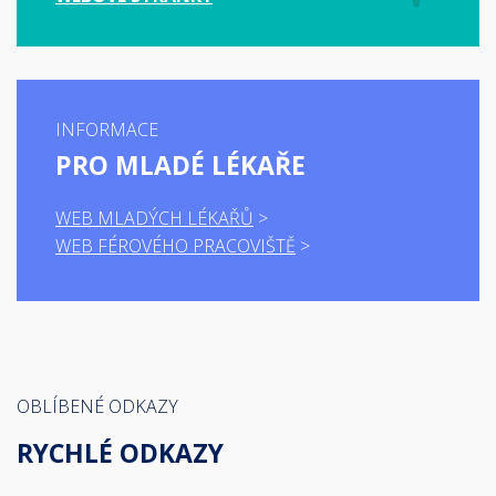
INFORMACE
PRO MLADÉ LÉKAŘE
WEB MLADÝCH LÉKAŘŮ
WEB FÉROVÉHO PRACOVIŠTĚ
OBLÍBENÉ ODKAZY
RYCHLÉ ODKAZY