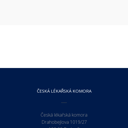
ČESKÁ LÉKAŘSKÁ KOMORA
Česká lékařská komora
Drahobejlova 1019/27