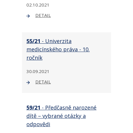
02.10.2021
DETAIL
55/21
- Univerzita
medicínského práva - 10.
ročník
30.09.2021
DETAIL
59/21
- Předčasně narozené
dítě – vybrané otázky a
odpovědi