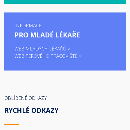
INFORMACE
PRO MLADÉ LÉKAŘE
WEB MLADÝCH LÉKAŘŮ
WEB FÉROVÉHO PRACOVIŠTĚ
OBLÍBENÉ ODKAZY
RYCHLÉ ODKAZY