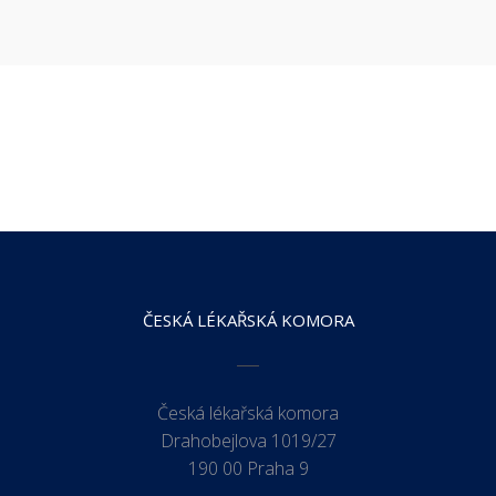
ČESKÁ LÉKAŘSKÁ KOMORA
Česká lékařská komora
Drahobejlova 1019/27
190 00 Praha 9