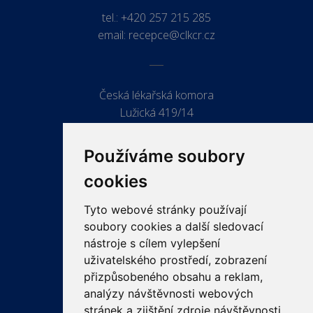
tel.:
+420 257 215 285
email:
recepce@clkcr.cz
Česká lékařská komora
Lužická 419/14
779 00 Olomouc
Používáme soubory
cookies
Tyto webové stránky používají
ODKAZY
soubory cookies a další sledovací
PRO LÉKAŘE
nástroje s cílem vylepšení
uživatelského prostředí, zobrazení
PRO VEŘEJNOST
přizpůsobeného obsahu a reklam,
VZDĚLÁVÁNÍ
analýzy návštěvnosti webových
stránek a zjištění zdroje návštěvnosti.