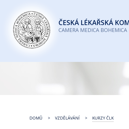
Česká
lékařská
ČESKÁ
LÉKAŘSKÁ KO
komora
CAMERA MEDICA BOHEMICA
DOMŮ
VZDĚLÁVÁNÍ
KURZY ČLK