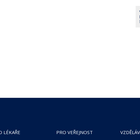
O LÉKAŘE
PRO VEŘEJNOST
VZDĚLÁV