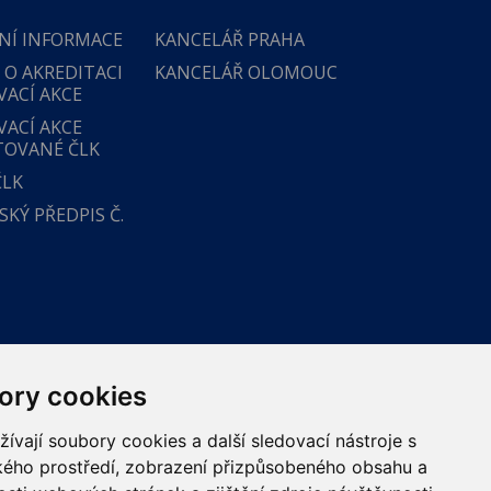
NÍ INFORMACE
KANCELÁŘ PRAHA
 O AKREDITACI
KANCELÁŘ OLOMOUC
VACÍ AKCE
VACÍ AKCE
TOVANÉ ČLK
ČLK
KÝ PŘEDPIS Č.
ory cookies
vají soubory cookies a další sledovací nástroje s
ského prostředí, zobrazení přizpůsobeného obsahu a