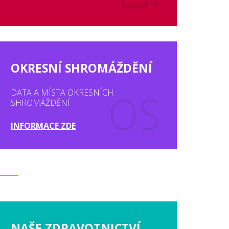
OKRESNÍ SHROMÁŽDĚNÍ
DATA A MÍSTA OKRESNÍCH
SHROMÁŽDĚNÍ
INFORMACE ZDE
NAŠE ZDRAVOTNICTVÍ