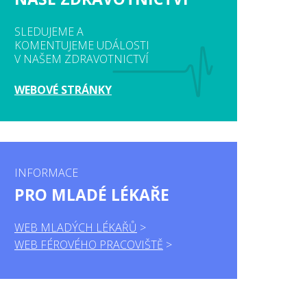
SLEDUJEME A
KOMENTUJEME UDÁLOSTI
V NAŠEM ZDRAVOTNICTVÍ
WEBOVÉ STRÁNKY
INFORMACE
PRO MLADÉ LÉKAŘE
WEB MLADÝCH LÉKAŘŮ
WEB FÉROVÉHO PRACOVIŠTĚ