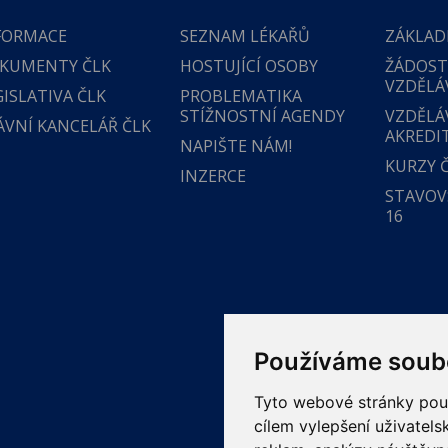
FORMACE
SEZNAM LÉKAŘŮ
ZÁKLAD
KUMENTY ČLK
HOSTUJÍCÍ OSOBY
ŽÁDOST
VZDĚLÁ
GISLATIVA ČLK
PROBLEMATIKA
STÍŽNOSTNÍ AGENDY
VZDĚLÁ
ÁVNÍ KANCELÁŘ ČLK
AKREDI
NAPIŠTE NÁM!
KURZY 
INZERCE
STAVOVS
16
Používáme soub
Tyto webové stránky použí
cílem vylepšení uživatel