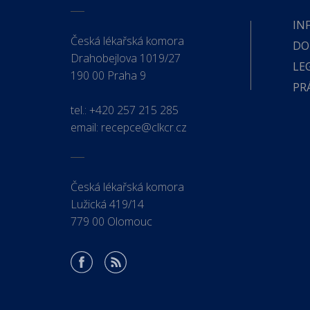
IN
Česká lékařská komora
DO
Drahobejlova 1019/27
LE
190 00 Praha 9
PR
tel.:
+420 257 215 285
email:
recepce@clkcr.cz
Česká lékařská komora
Lužická 419/14
779 00 Olomouc