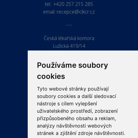
tel.:
+420 257 215 285
email:
recepce@clkcr.cz
Česká lékařská komora
Lužická 419/14
779 00 Olomouc
Používáme soubory
cookies
Tyto webové stránky používají
ODKAZY
soubory cookies a další sledovací
PRO LÉKAŘE
nástroje s cílem vylepšení
uživatelského prostředí, zobrazení
PRO VEŘEJNOST
přizpůsobeného obsahu a reklam,
VZDĚLÁVÁNÍ
analýzy návštěvnosti webových
stránek a zjištění zdroje návštěvnosti.