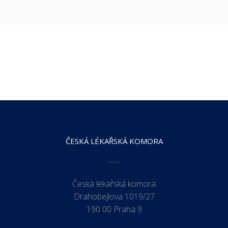
ČESKÁ LÉKAŘSKÁ KOMORA
Česká lékařská komora
Drahobejlova 1019/27
190 00 Praha 9