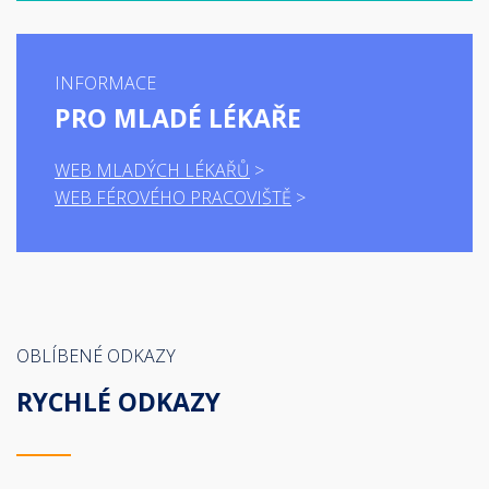
INFORMACE
PRO MLADÉ LÉKAŘE
WEB MLADÝCH LÉKAŘŮ
WEB FÉROVÉHO PRACOVIŠTĚ
OBLÍBENÉ ODKAZY
RYCHLÉ ODKAZY