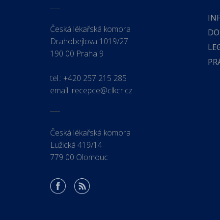
IN
Česká lékařská komora
DO
Drahobejlova 1019/27
LE
190 00 Praha 9
PR
tel.:
+420 257 215 285
email:
recepce@clkcr.cz
Česká lékařská komora
Lužická 419/14
779 00 Olomouc