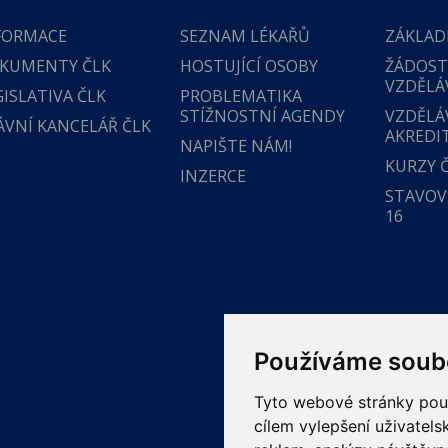
FORMACE
SEZNAM LÉKAŘŮ
ZÁKLAD
KUMENTY ČLK
HOSTUJÍCÍ OSOBY
ŽÁDOST
VZDĚLÁ
GISLATIVA ČLK
PROBLEMATIKA
STÍŽNOSTNÍ AGENDY
VZDĚLÁ
ÁVNÍ KANCELÁŘ ČLK
AKREDI
NAPIŠTE NÁM!
KURZY 
INZERCE
STAVOVS
16
Používáme soub
Tyto webové stránky použí
cílem vylepšení uživatel