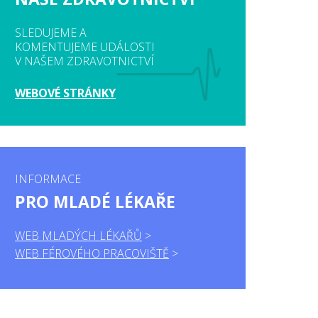
SLEDUJEME A
KOMENTUJEME UDÁLOSTI
V NAŠEM ZDRAVOTNICTVÍ
WEBOVÉ STRÁNKY
INFORMACE
PRO MLADÉ LÉKAŘE
WEB MLADÝCH LÉKAŘŮ
WEB FÉROVÉHO PRACOVIŠTĚ