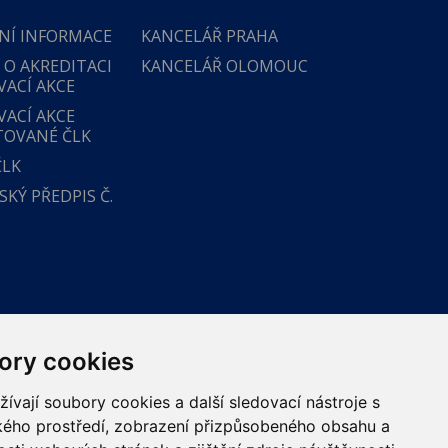
NÍ INFORMACE
KANCELÁŘ PRAHA
 O AKREDITACI
KANCELÁŘ OLOMOUC
VACÍ AKCE
VACÍ AKCE
TOVANÉ ČLK
ČLK
KÝ PŘEDPIS Č.
ory cookies
vají soubory cookies a další sledovací nástroje s
ského prostředí, zobrazení přizpůsobeného obsahu a