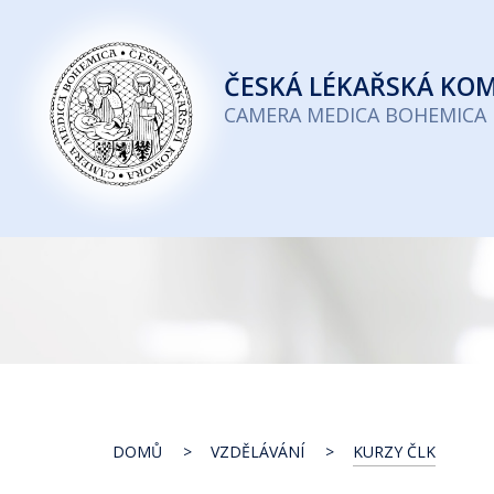
Česká
lékařská
ČESKÁ
LÉKAŘSKÁ KO
komora
CAMERA MEDICA BOHEMICA
DOMŮ
VZDĚLÁVÁNÍ
KURZY ČLK