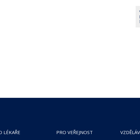
O LÉKAŘE
PRO VEŘEJNOST
VZDĚLÁV