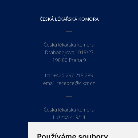
ČESKÁ LÉKAŘSKÁ KOMORA
Česká lékařská komora
Drahobejlova 1019/27
190 00 Praha 9
tel.:
+420 257 215 285
email:
recepce@clkcr.cz
Česká lékařská komora
Lužická 419/14
779 00 Olomouc
Používáme soubory