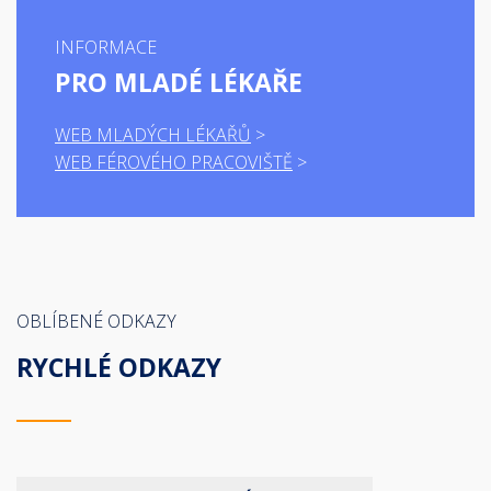
INFORMACE
PRO MLADÉ LÉKAŘE
WEB MLADÝCH LÉKAŘŮ
WEB FÉROVÉHO PRACOVIŠTĚ
OBLÍBENÉ ODKAZY
RYCHLÉ ODKAZY