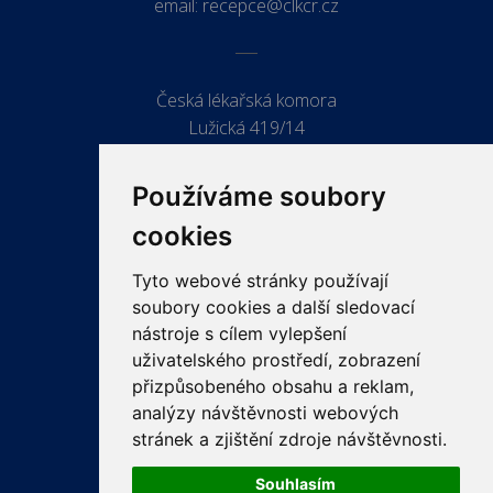
email:
recepce@clkcr.cz
Česká lékařská komora
Lužická 419/14
779 00 Olomouc
Používáme soubory
cookies
Tyto webové stránky používají
ODKAZY
soubory cookies a další sledovací
PRO LÉKAŘE
nástroje s cílem vylepšení
uživatelského prostředí, zobrazení
PRO VEŘEJNOST
přizpůsobeného obsahu a reklam,
VZDĚLÁVÁNÍ
analýzy návštěvnosti webových
stránek a zjištění zdroje návštěvnosti.
Souhlasím