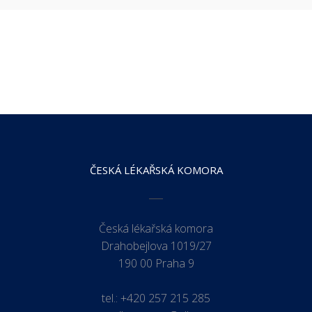
ČESKÁ LÉKAŘSKÁ KOMORA
Česká lékařská komora
Drahobejlova 1019/27
190 00 Praha 9
tel.:
+420 257 215 285