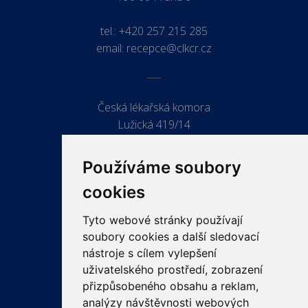
tel.:
+420 257 215 285
email:
recepce@clkcr.cz
Česká lékařská komora
Lužická 419/14
779 00 Olomouc
Používáme soubory
cookies
Tyto webové stránky používají
ODKAZY
soubory cookies a další sledovací
PRO LÉKAŘE
nástroje s cílem vylepšení
uživatelského prostředí, zobrazení
PRO VEŘEJNOST
přizpůsobeného obsahu a reklam,
VZDĚLÁVÁNÍ
analýzy návštěvnosti webových