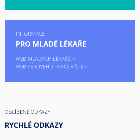
INFORMACE
PRO MLADÉ LÉKAŘE
WEB MLADÝCH LÉKAŘŮ
WEB FÉROVÉHO PRACOVIŠTĚ
OBLÍBENÉ ODKAZY
RYCHLÉ ODKAZY