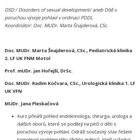
DSD / Disorders of sexual development/ aneb Dítě s
poruchou vývoje pohlaví v ordinaci PDDL
Koordinátor: Doc. MUDr. Marta Šnajderová, CSc.
Doc. MUDr. Marta Šnajderová, CSc
.,
Pediatrická klinika
2. LF UK FNM Motol
Prof. mUDr. jan Hořejší, DrSc.
Doc. MUDr. Radim Kočvara, CSc., Urologická klinika 1. LF
UK VFN
MUDr. Jana Pleskačová
Kurz přináší pohled endokrinologa, chirurga, urologa a
dalších oborů, které se podílejí na péči o děti s
poruchou vývoje pohlaví. Odráží současný stav řešení
komplexní problematiky těchto jedinců, kteří vyžadují