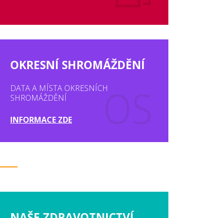
OKRESNÍ SHROMÁŽDĚNÍ
DATA A MÍSTA OKRESNÍCH
SHROMÁŽDĚNÍ
INFORMACE ZDE
NAŠE ZDRAVOTNICTVÍ