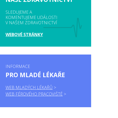
SLEDUJEME A
KOMENTUJEME UDÁLOSTI
V NAŠEM ZDRAVOTNICTVÍ
WEBOVÉ STRÁNKY
INFORMACE
PRO MLADÉ LÉKAŘE
WEB MLADÝCH LÉKAŘŮ
WEB FÉROVÉHO PRACOVIŠTĚ