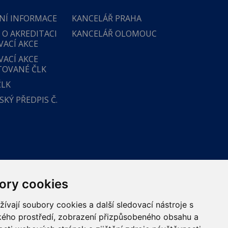
NÍ INFORMACE
KANCELÁŘ PRAHA
 O AKREDITACI
KANCELÁŘ OLOMOUC
VACÍ AKCE
VACÍ AKCE
TOVANÉ ČLK
ČLK
KÝ PŘEDPIS Č.
ory cookies
vají soubory cookies a další sledovací nástroje s
ského prostředí, zobrazení přizpůsobeného obsahu a