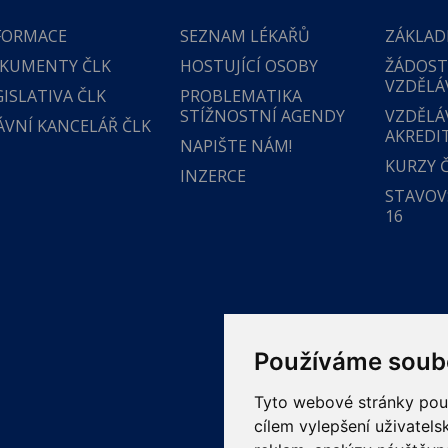
FORMACE
SEZNAM LÉKAŘŮ
ZÁKLAD
KUMENTY ČLK
HOSTUJÍCÍ OSOBY
ŽÁDOST
VZDĚLÁ
GISLATIVA ČLK
PROBLEMATIKA
STÍŽNOSTNÍ AGENDY
VZDĚLÁ
ÁVNÍ KANCELÁŘ ČLK
AKREDI
NAPIŠTE NÁM!
KURZY 
INZERCE
STAVOVS
16
Používáme soub
Tyto webové stránky použí
cílem vylepšení uživatel