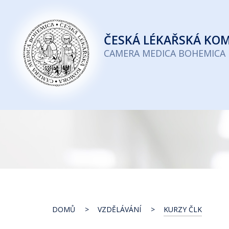
Česká
lékařská
ČESKÁ
LÉKAŘSKÁ KO
komora
CAMERA MEDICA BOHEMICA
DOMŮ
VZDĚLÁVÁNÍ
KURZY ČLK