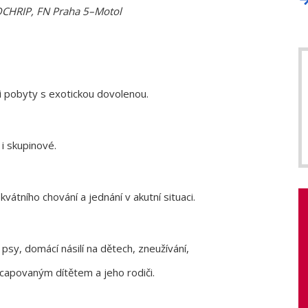
 OCHRIP, FN Praha 5–Motol
 i pobyty s exotickou dovolenou.
 i skupinové.
átního chování a jednání v akutní situaci.
psy, domácí násilí na dětech, zneužívání,
icapovaným dítětem a jeho rodiči.