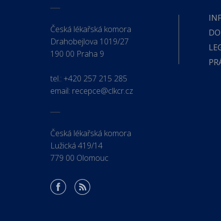
IN
Česká lékařská komora
DO
Drahobejlova 1019/27
LE
190 00 Praha 9
PR
tel.:
+420 257 215 285
email:
recepce@clkcr.cz
Česká lékařská komora
Lužická 419/14
779 00 Olomouc