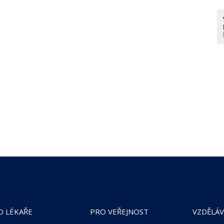
O LÉKAŘE
PRO VEŘEJNOST
VZDĚLÁV